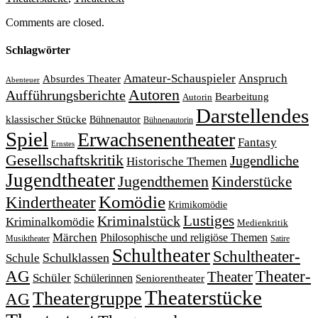
Comments are closed.
Schlagwörter
Amateur-Schauspieler
Anspruch
Absurdes Theater
Abenteuer
Autoren
Aufführungsberichte
Bearbeitung
Autorin
Darstellendes
klassischer Stücke
Bühnenautor
Bühnenautorin
Spiel
Erwachsenentheater
Fantasy
Ernstes
Gesellschaftskritik
Jugendliche
Historische Themen
Jugendtheater
Jugendthemen
Kinderstücke
Komödie
Kindertheater
Krimikomödie
Lustiges
Kriminalstück
Kriminalkomödie
Medienkritik
Märchen
Philosophische und religiöse Themen
Satire
Musiktheater
Schultheater
Schultheater-
Schule
Schulklassen
Theater-
AG
Theater
Schüler
Schülerinnen
Seniorentheater
Theaterstücke
Theatergruppe
AG