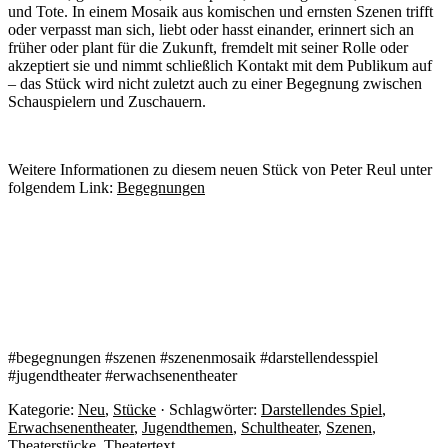
und Tote. In einem Mosaik aus komischen und ernsten Szenen trifft
oder verpasst man sich, liebt oder hasst einander, erinnert sich an
früher oder plant für die Zukunft, fremdelt mit seiner Rolle oder
akzeptiert sie und nimmt schließlich Kontakt mit dem Publikum auf
– das Stück wird nicht zuletzt auch zu einer Begegnung zwischen
Schauspielern und Zuschauern.
Weitere Informationen zu diesem neuen Stück von Peter Reul unter
folgendem Link:
Begegnungen
#begegnungen #szenen #szenenmosaik #darstellendesspiel
#jugendtheater #erwachsenentheater
Kategorie:
Neu
,
Stücke
· Schlagwörter:
Darstellendes Spiel
,
Erwachsenentheater
,
Jugendthemen
,
Schultheater
,
Szenen
,
Theaterstücke
,
Theatertext