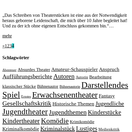
„Das Schreiben von Theaterstücken ist eine aus der Notwendigkeit
heraus geborene Leidenschaft, die mich über 10 Jahre begleitet hat!
Und zu der ich ohne eigenen Entschluss gekommen bin.“…
mehr
«
1
2
3
4
Schlagwörter
Amateur-Schauspieler
Anspruch
Absurdes Theater
Abenteuer
Autoren
Aufführungsberichte
Bearbeitung
Autorin
Darstellendes
klassischer Stücke
Bühnenautor
Bühnenautorin
Spiel
Erwachsenentheater
Fantasy
Ernstes
Gesellschaftskritik
Jugendliche
Historische Themen
Jugendtheater
Jugendthemen
Kinderstücke
Komödie
Kindertheater
Krimikomödie
Lustiges
Kriminalstück
Kriminalkomödie
Medienkritik