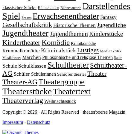
Darstellendes
klassischer Stücke
Bühnenautor
Bühnenautorin
Spiel
Erwachsenentheater
Fantasy
Ernstes
Gesellschaftskritik
Jugendliche
Historische Themen
Jugendtheater
Jugendthemen
Kinderstücke
Komödie
Kindertheater
Krimikomödie
Lustiges
Kriminalstück
Kriminalkomödie
Medienkritik
Märchen
Philosophische und religiöse Themen
Satire
Musiktheater
Schultheater
Schultheater-
Schule
Schulklassen
AG
Theater
Schüler
Schülerinnen
Seniorentheater
Theatergruppe
Theater-AG
Theaterstücke
Theatertext
Theaterverlag
Weihnachtsstück
Copyright © 2026 · All Rights Reserved · theaterboerse Magazin
Impressum
·
Datenschutz