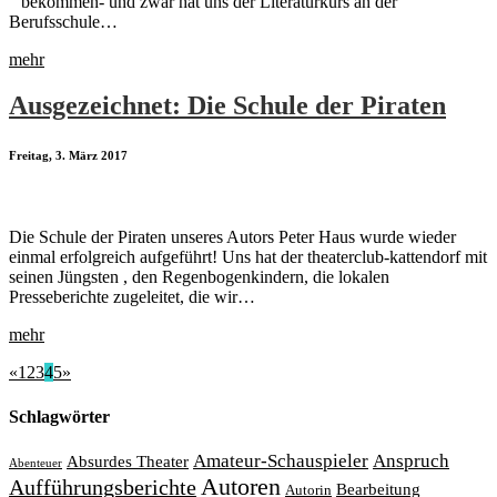
“ bekommen- und zwar hat uns der Literaturkurs an der
Berufsschule…
mehr
Ausgezeichnet: Die Schule der Piraten
Freitag, 3. März 2017
Die Schule der Piraten unseres Autors Peter Haus wurde wieder
einmal erfolgreich aufgeführt! Uns hat der theaterclub-kattendorf mit
seinen Jüngsten , den Regenbogenkindern, die lokalen
Presseberichte zugeleitet, die wir…
mehr
«
1
2
3
4
5
»
Schlagwörter
Amateur-Schauspieler
Anspruch
Absurdes Theater
Abenteuer
Autoren
Aufführungsberichte
Bearbeitung
Autorin