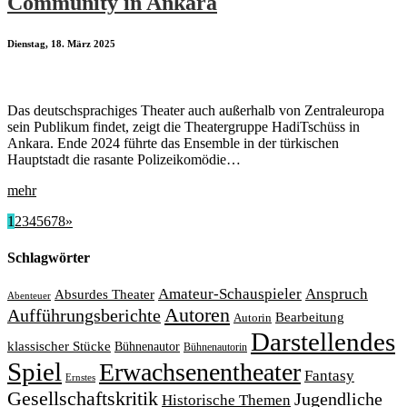
Community in Ankara
Dienstag, 18. März 2025
Das deutschsprachiges Theater auch außerhalb von Zentraleuropa
sein Publikum findet, zeigt die Theatergruppe HadiTschüss in
Ankara. Ende 2024 führte das Ensemble in der türkischen
Hauptstadt die rasante Polizeikomödie…
mehr
1
2
3
4
5
6
7
8
»
Schlagwörter
Amateur-Schauspieler
Anspruch
Absurdes Theater
Abenteuer
Autoren
Aufführungsberichte
Bearbeitung
Autorin
Darstellendes
klassischer Stücke
Bühnenautor
Bühnenautorin
Spiel
Erwachsenentheater
Fantasy
Ernstes
Gesellschaftskritik
Jugendliche
Historische Themen