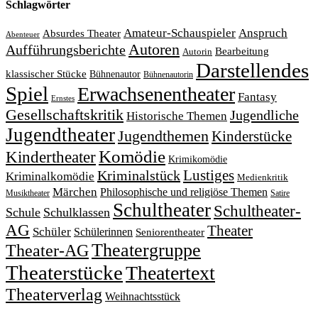
Schlagwörter
Amateur-Schauspieler
Anspruch
Absurdes Theater
Abenteuer
Autoren
Aufführungsberichte
Bearbeitung
Autorin
Darstellendes
klassischer Stücke
Bühnenautor
Bühnenautorin
Spiel
Erwachsenentheater
Fantasy
Ernstes
Gesellschaftskritik
Jugendliche
Historische Themen
Jugendtheater
Jugendthemen
Kinderstücke
Komödie
Kindertheater
Krimikomödie
Lustiges
Kriminalstück
Kriminalkomödie
Medienkritik
Märchen
Philosophische und religiöse Themen
Satire
Musiktheater
Schultheater
Schultheater-
Schule
Schulklassen
AG
Theater
Schüler
Schülerinnen
Seniorentheater
Theatergruppe
Theater-AG
Theaterstücke
Theatertext
Theaterverlag
Weihnachtsstück