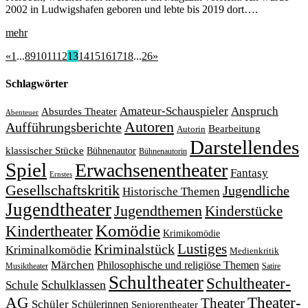
2002 in Ludwigshafen geboren und lebte bis 2019 dort….
mehr
«
1
...
8
9
10
11
12
13
14
15
16
17
18
...
26
»
Schlagwörter
Amateur-Schauspieler
Anspruch
Absurdes Theater
Abenteuer
Autoren
Aufführungsberichte
Bearbeitung
Autorin
Darstellendes
klassischer Stücke
Bühnenautor
Bühnenautorin
Spiel
Erwachsenentheater
Fantasy
Ernstes
Gesellschaftskritik
Jugendliche
Historische Themen
Jugendtheater
Jugendthemen
Kinderstücke
Komödie
Kindertheater
Krimikomödie
Lustiges
Kriminalstück
Kriminalkomödie
Medienkritik
Märchen
Philosophische und religiöse Themen
Satire
Musiktheater
Schultheater
Schultheater-
Schule
Schulklassen
Theater-
AG
Theater
Schüler
Schülerinnen
Seniorentheater