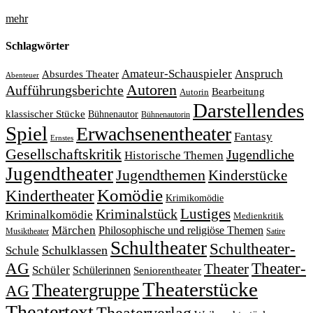
mehr
Schlagwörter
Amateur-Schauspieler
Anspruch
Absurdes Theater
Abenteuer
Autoren
Aufführungsberichte
Bearbeitung
Autorin
Darstellendes
klassischer Stücke
Bühnenautor
Bühnenautorin
Spiel
Erwachsenentheater
Fantasy
Ernstes
Gesellschaftskritik
Jugendliche
Historische Themen
Jugendtheater
Jugendthemen
Kinderstücke
Komödie
Kindertheater
Krimikomödie
Lustiges
Kriminalstück
Kriminalkomödie
Medienkritik
Märchen
Philosophische und religiöse Themen
Satire
Musiktheater
Schultheater
Schultheater-
Schule
Schulklassen
Theater-
AG
Theater
Schüler
Schülerinnen
Seniorentheater
Theaterstücke
Theatergruppe
AG
Theatertext
Theaterverlag