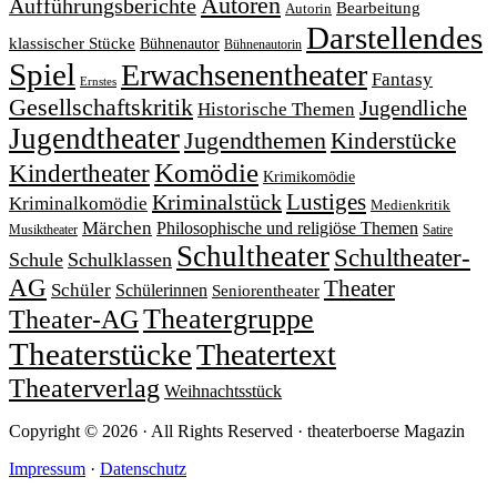
Autoren
Aufführungsberichte
Bearbeitung
Autorin
Darstellendes
klassischer Stücke
Bühnenautor
Bühnenautorin
Spiel
Erwachsenentheater
Fantasy
Ernstes
Gesellschaftskritik
Jugendliche
Historische Themen
Jugendtheater
Jugendthemen
Kinderstücke
Komödie
Kindertheater
Krimikomödie
Lustiges
Kriminalstück
Kriminalkomödie
Medienkritik
Märchen
Philosophische und religiöse Themen
Satire
Musiktheater
Schultheater
Schultheater-
Schule
Schulklassen
AG
Theater
Schüler
Schülerinnen
Seniorentheater
Theatergruppe
Theater-AG
Theaterstücke
Theatertext
Theaterverlag
Weihnachtsstück
Copyright © 2026 · All Rights Reserved · theaterboerse Magazin
Impressum
·
Datenschutz