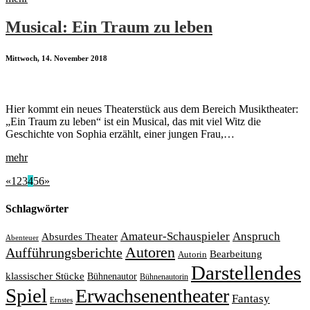
Musical: Ein Traum zu leben
Mittwoch, 14. November 2018
Hier kommt ein neues Theaterstück aus dem Bereich Musiktheater:
„Ein Traum zu leben“ ist ein Musical, das mit viel Witz die
Geschichte von Sophia erzählt, einer jungen Frau,…
mehr
«
1
2
3
4
5
6
»
Schlagwörter
Amateur-Schauspieler
Anspruch
Absurdes Theater
Abenteuer
Autoren
Aufführungsberichte
Bearbeitung
Autorin
Darstellendes
klassischer Stücke
Bühnenautor
Bühnenautorin
Spiel
Erwachsenentheater
Fantasy
Ernstes