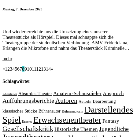
Montag, 7. Dezember 2020
Und wieder erreichte uns die Umsetzung eines unserer
Theaterstücke als Hörspiel. Dieses mal schnappte sich die
Theatergruppe der studentischen Verbindung AMV Fri­de­ri­ci­a­na,
Erlangen die Mikrofone und nahm das Theaterstück Kriminelle…
mehr
«
1
2
3
4
5
6
7
8
9
10
11
12
13
14
»
Schlagwörter
Amateur-Schauspieler
Anspruch
Absurdes Theater
Abenteuer
Autoren
Aufführungsberichte
Bearbeitung
Autorin
Darstellendes
klassischer Stücke
Bühnenautor
Bühnenautorin
Spiel
Erwachsenentheater
Fantasy
Ernstes
Gesellschaftskritik
Jugendliche
Historische Themen