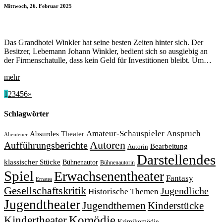
Mittwoch, 26. Februar 2025
Das Grandhotel Winkler hat seine besten Zeiten hinter sich. Der
Besitzer, Lebemann Johann Winkler, bedient sich so ausgiebig an
der Firmenschatulle, dass kein Geld für Investitionen bleibt. Um…
mehr
1
2
3
4
5
6
»
Schlagwörter
Amateur-Schauspieler
Anspruch
Absurdes Theater
Abenteuer
Autoren
Aufführungsberichte
Bearbeitung
Autorin
Darstellendes
klassischer Stücke
Bühnenautor
Bühnenautorin
Spiel
Erwachsenentheater
Fantasy
Ernstes
Gesellschaftskritik
Jugendliche
Historische Themen
Jugendtheater
Jugendthemen
Kinderstücke
Komödie
Kindertheater
Krimikomödie