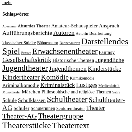
mehr
Schlagwörter
Amateur-Schauspieler
Anspruch
Absurdes Theater
Abenteuer
Autoren
Aufführungsberichte
Bearbeitung
Autorin
Darstellendes
klassischer Stücke
Bühnenautor
Bühnenautorin
Spiel
Erwachsenentheater
Fantasy
Ernstes
Gesellschaftskritik
Jugendliche
Historische Themen
Jugendtheater
Jugendthemen
Kinderstücke
Komödie
Kindertheater
Krimikomödie
Lustiges
Kriminalstück
Kriminalkomödie
Medienkritik
Märchen
Philosophische und religiöse Themen
Satire
Musiktheater
Schultheater
Schultheater-
Schule
Schulklassen
AG
Theater
Schüler
Schülerinnen
Seniorentheater
Theatergruppe
Theater-AG
Theaterstücke
Theatertext