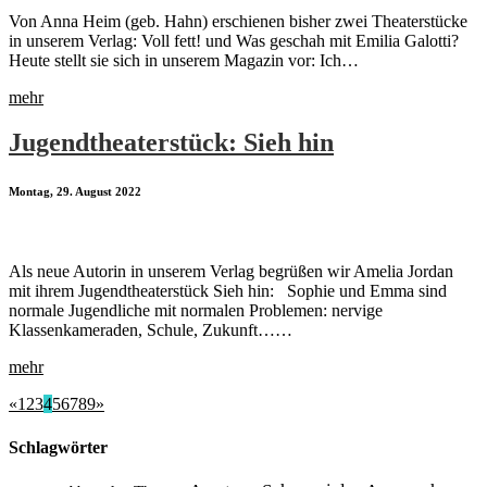
Von Anna Heim (geb. Hahn) erschienen bisher zwei Theaterstücke
in unserem Verlag: Voll fett! und Was geschah mit Emilia Galotti?
Heute stellt sie sich in unserem Magazin vor: Ich…
mehr
Jugendtheaterstück: Sieh hin
Montag, 29. August 2022
Als neue Autorin in unserem Verlag begrüßen wir Amelia Jordan
mit ihrem Jugendtheaterstück Sieh hin: Sophie und Emma sind
normale Jugendliche mit normalen Problemen: nervige
Klassenkameraden, Schule, Zukunft……
mehr
«
1
2
3
4
5
6
7
8
9
»
Schlagwörter