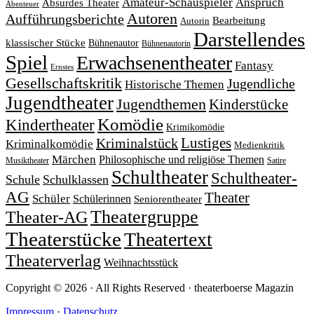
Amateur-Schauspieler
Anspruch
Absurdes Theater
Abenteuer
Autoren
Aufführungsberichte
Bearbeitung
Autorin
Darstellendes
klassischer Stücke
Bühnenautor
Bühnenautorin
Spiel
Erwachsenentheater
Fantasy
Ernstes
Gesellschaftskritik
Jugendliche
Historische Themen
Jugendtheater
Jugendthemen
Kinderstücke
Komödie
Kindertheater
Krimikomödie
Lustiges
Kriminalstück
Kriminalkomödie
Medienkritik
Märchen
Philosophische und religiöse Themen
Satire
Musiktheater
Schultheater
Schultheater-
Schule
Schulklassen
AG
Theater
Schüler
Schülerinnen
Seniorentheater
Theatergruppe
Theater-AG
Theaterstücke
Theatertext
Theaterverlag
Weihnachtsstück
Copyright © 2026 · All Rights Reserved · theaterboerse Magazin
Impressum
·
Datenschutz