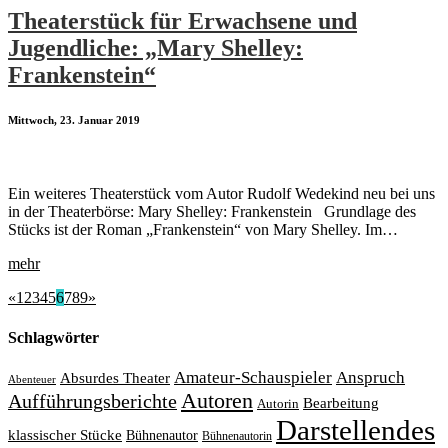
Theaterstück für Erwachsene und
Jugendliche: „Mary Shelley:
Frankenstein“
Mittwoch, 23. Januar 2019
Ein weiteres Theaterstück vom Autor Rudolf Wedekind neu bei uns
in der Theaterbörse: Mary Shelley: Frankenstein Grundlage des
Stücks ist der Roman „Frankenstein“ von Mary Shelley. Im…
mehr
«
1
2
3
4
5
6
7
8
9
»
Schlagwörter
Amateur-Schauspieler
Anspruch
Absurdes Theater
Abenteuer
Autoren
Aufführungsberichte
Bearbeitung
Autorin
Darstellendes
klassischer Stücke
Bühnenautor
Bühnenautorin