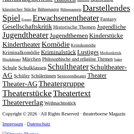
Autorin
Darstellendes
klassischer Stücke
Bühnenautor
Bühnenautorin
Spiel
Erwachsenentheater
Fantasy
Ernstes
Gesellschaftskritik
Jugendliche
Historische Themen
Jugendtheater
Jugendthemen
Kinderstücke
Komödie
Kindertheater
Krimikomödie
Lustiges
Kriminalstück
Kriminalkomödie
Medienkritik
Märchen
Philosophische und religiöse Themen
Satire
Musiktheater
Schultheater
Schultheater-
Schule
Schulklassen
AG
Theater
Schüler
Schülerinnen
Seniorentheater
Theatergruppe
Theater-AG
Theaterstücke
Theatertext
Theaterverlag
Weihnachtsstück
Copyright © 2026 · All Rights Reserved · theaterboerse Magazin
Impressum
·
Datenschutz