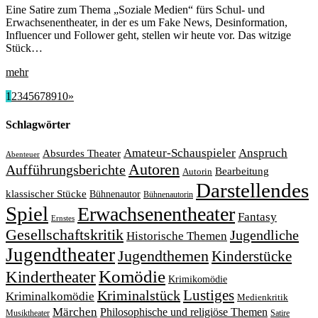
Eine Satire zum Thema „Soziale Medien“ fürs Schul- und
Erwachsenentheater, in der es um Fake News, Desinformation,
Influencer und Follower geht, stellen wir heute vor. Das witzige
Stück…
mehr
1
2
3
4
5
6
7
8
9
10
»
Schlagwörter
Amateur-Schauspieler
Anspruch
Absurdes Theater
Abenteuer
Autoren
Aufführungsberichte
Bearbeitung
Autorin
Darstellendes
klassischer Stücke
Bühnenautor
Bühnenautorin
Spiel
Erwachsenentheater
Fantasy
Ernstes
Gesellschaftskritik
Jugendliche
Historische Themen
Jugendtheater
Jugendthemen
Kinderstücke
Komödie
Kindertheater
Krimikomödie
Lustiges
Kriminalstück
Kriminalkomödie
Medienkritik
Märchen
Philosophische und religiöse Themen
Satire
Musiktheater