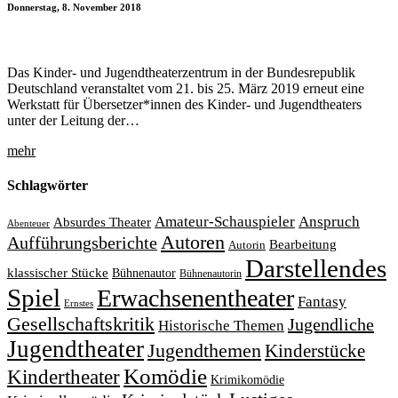
Donnerstag, 8. November 2018
Das Kinder- und Jugendtheaterzentrum in der Bundesrepublik
Deutschland veranstaltet vom 21. bis 25. März 2019 erneut eine
Werkstatt für Übersetzer*innen des Kinder- und Jugendtheaters
unter der Leitung der…
mehr
Schlagwörter
Amateur-Schauspieler
Anspruch
Absurdes Theater
Abenteuer
Autoren
Aufführungsberichte
Bearbeitung
Autorin
Darstellendes
klassischer Stücke
Bühnenautor
Bühnenautorin
Spiel
Erwachsenentheater
Fantasy
Ernstes
Gesellschaftskritik
Jugendliche
Historische Themen
Jugendtheater
Jugendthemen
Kinderstücke
Komödie
Kindertheater
Krimikomödie