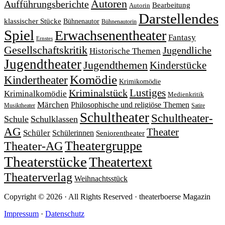
Autoren
Aufführungsberichte
Bearbeitung
Autorin
Darstellendes
klassischer Stücke
Bühnenautor
Bühnenautorin
Spiel
Erwachsenentheater
Fantasy
Ernstes
Gesellschaftskritik
Jugendliche
Historische Themen
Jugendtheater
Jugendthemen
Kinderstücke
Komödie
Kindertheater
Krimikomödie
Lustiges
Kriminalstück
Kriminalkomödie
Medienkritik
Märchen
Philosophische und religiöse Themen
Satire
Musiktheater
Schultheater
Schultheater-
Schule
Schulklassen
AG
Theater
Schüler
Schülerinnen
Seniorentheater
Theatergruppe
Theater-AG
Theaterstücke
Theatertext
Theaterverlag
Weihnachtsstück
Copyright © 2026 · All Rights Reserved · theaterboerse Magazin
Impressum
·
Datenschutz