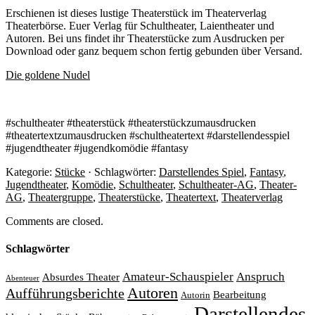
Erschienen ist dieses lustige Theaterstück im Theaterverlag
Theaterbörse. Euer Verlag für Schultheater, Laientheater und
Autoren. Bei uns findet ihr Theaterstücke zum Ausdrucken per
Download oder ganz bequem schon fertig gebunden über Versand.
Die goldene Nudel
#schultheater #theaterstück #theaterstückzumausdrucken
#theatertextzumausdrucken #schultheatertext #darstellendesspiel
#jugendtheater #jugendkomödie #fantasy
Kategorie:
Stücke
· Schlagwörter:
Darstellendes Spiel
,
Fantasy
,
Jugendtheater
,
Komödie
,
Schultheater
,
Schultheater-AG
,
Theater-
AG
,
Theatergruppe
,
Theaterstücke
,
Theatertext
,
Theaterverlag
Comments are closed.
Schlagwörter
Amateur-Schauspieler
Anspruch
Absurdes Theater
Abenteuer
Autoren
Aufführungsberichte
Bearbeitung
Autorin
Darstellendes