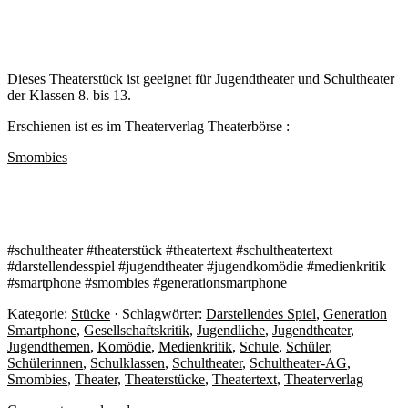
Dieses Theaterstück ist geeignet für Jugendtheater und Schultheater
der Klassen 8. bis 13.
Erschienen ist es im Theaterverlag Theaterbörse :
Smombies
#schultheater #theaterstück #theatertext #schultheatertext
#darstellendesspiel #jugendtheater #jugendkomödie #medienkritik
#smartphone #smombies #generationsmartphone
Kategorie:
Stücke
· Schlagwörter:
Darstellendes Spiel
,
Generation
Smartphone
,
Gesellschaftskritik
,
Jugendliche
,
Jugendtheater
,
Jugendthemen
,
Komödie
,
Medienkritik
,
Schule
,
Schüler
,
Schülerinnen
,
Schulklassen
,
Schultheater
,
Schultheater-AG
,
Smombies
,
Theater
,
Theaterstücke
,
Theatertext
,
Theaterverlag