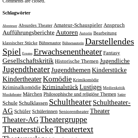
Comments are closed.
Schlagwörter
Amateur-Schauspieler
Anspruch
Absurdes Theater
Abenteuer
Autoren
Aufführungsberichte
Bearbeitung
Autorin
Darstellendes
klassischer Stücke
Bühnenautor
Bühnenautorin
Spiel
Erwachsenentheater
Fantasy
Ernstes
Gesellschaftskritik
Jugendliche
Historische Themen
Jugendtheater
Jugendthemen
Kinderstücke
Komödie
Kindertheater
Krimikomödie
Lustiges
Kriminalstück
Kriminalkomödie
Medienkritik
Märchen
Philosophische und religiöse Themen
Satire
Musiktheater
Schultheater
Schultheater-
Schule
Schulklassen
AG
Theater
Schüler
Schülerinnen
Seniorentheater
Theatergruppe
Theater-AG
Theaterstücke
Theatertext