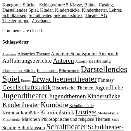
Kategorie:
Stücke
· Schlagwörter:
5.Klasse
,
Bühne
,
Casting
,
Darstellendes Spiel
,
Kinder
,
Kinderstücke
,
Kindertheater
,
Lehrer
,
Schulklassen
,
Schultheater
,
Sekundarstufe I
,
Theater-AG
,
Theatergruppe
,
Zuschauer
Comments are closed.
Schlagwörter
Amateur-Schauspieler
Anspruch
Absurdes Theater
Abenteuer
Autoren
Aufführungsberichte
Bearbeitung
Autorin
Darstellendes
klassischer Stücke
Bühnenautor
Bühnenautorin
Spiel
Erwachsenentheater
Fantasy
Ernstes
Gesellschaftskritik
Jugendliche
Historische Themen
Jugendtheater
Jugendthemen
Kinderstücke
Komödie
Kindertheater
Krimikomödie
Lustiges
Kriminalstück
Kriminalkomödie
Medienkritik
Märchen
Philosophische und religiöse Themen
Satire
Musiktheater
Schultheater
Schultheater-
Schule
Schulklassen