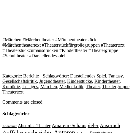
#Märchen #Märchentheater #Märchentheaterstück
#Märchentheatertext #Theaterstückfürgroßegruppen #Theatertext
#Theaterstückzumausdrucken #Kindertheater #Theatergruppe
#Schultheater #Darstellendesspiel
Kategorie:
Berichte
· Schlagwörter:
Darstellendes Spiel
,
Fantasy
,
Gesellschaftskritik
,
Jugendtheater
,
Kinderstücke
,
Kindertheater
,
Komödie
,
Lustiges
,
Märchen
,
Medienkritik
,
Theater
,
Theatergruppe
,
Theatertext
Comments are closed.
Schlagwörter
Amateur-Schauspieler
Anspruch
Absurdes Theater
Abenteuer
Autoren
Aufführungsberichte
Bearbeitung