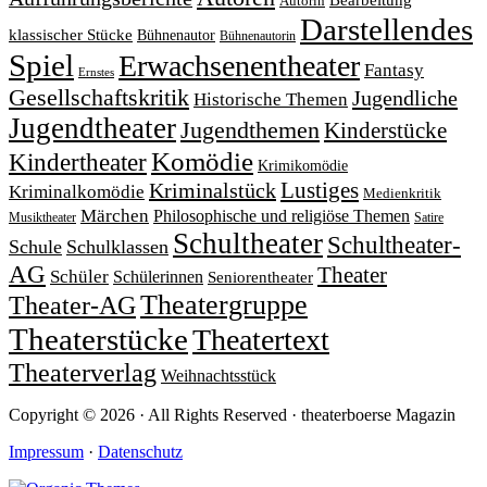
Autorin
Darstellendes
klassischer Stücke
Bühnenautor
Bühnenautorin
Spiel
Erwachsenentheater
Fantasy
Ernstes
Gesellschaftskritik
Jugendliche
Historische Themen
Jugendtheater
Jugendthemen
Kinderstücke
Komödie
Kindertheater
Krimikomödie
Lustiges
Kriminalstück
Kriminalkomödie
Medienkritik
Märchen
Philosophische und religiöse Themen
Satire
Musiktheater
Schultheater
Schultheater-
Schule
Schulklassen
AG
Theater
Schüler
Schülerinnen
Seniorentheater
Theatergruppe
Theater-AG
Theaterstücke
Theatertext
Theaterverlag
Weihnachtsstück
Copyright © 2026 · All Rights Reserved · theaterboerse Magazin
Impressum
·
Datenschutz