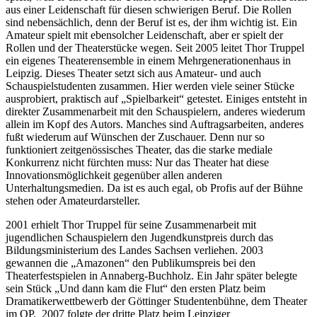
aus einer Leidenschaft für diesen schwierigen Beruf. Die Rollen
sind nebensächlich, denn der Beruf ist es, der ihm wichtig ist. Ein
Amateur spielt mit ebensolcher Leidenschaft, aber er spielt der
Rollen und der Theaterstücke wegen. Seit 2005 leitet Thor Truppel
ein eigenes Theaterensemble in einem Mehrgenerationenhaus in
Leipzig. Dieses Theater setzt sich aus Amateur- und auch
Schauspielstudenten zusammen. Hier werden viele seiner Stücke
ausprobiert, praktisch auf „Spielbarkeit“ getestet. Einiges entsteht in
direkter Zusammenarbeit mit den Schauspielern, anderes wiederum
allein im Kopf des Autors. Manches sind Auftragsarbeiten, anderes
fußt wiederum auf Wünschen der Zuschauer. Denn nur so
funktioniert zeitgenössisches Theater, das die starke mediale
Konkurrenz nicht fürchten muss: Nur das Theater hat diese
Innovationsmöglichkeit gegenüber allen anderen
Unterhaltungsmedien. Da ist es auch egal, ob Profis auf der Bühne
stehen oder Amateurdarsteller.
2001 erhielt Thor Truppel für seine Zusammenarbeit mit
jugendlichen Schauspielern den Jugendkunstpreis durch das
Bildungsministerium des Landes Sachsen verliehen. 2003
gewannen die „Amazonen“ den Publikumspreis bei den
Theaterfestspielen in Annaberg-Buchholz. Ein Jahr später belegte
sein Stück „Und dann kam die Flut“ den ersten Platz beim
Dramatikerwettbewerb der Göttinger Studentenbühne, dem Theater
im OP. 2007 folgte der dritte Platz beim Leipziger