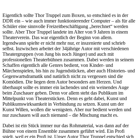
Eigentlich sollte Thor Truppel zum Boxen, so entschied es in der
DDR ein – wie auch immer funktionierender Computer – als für alle
Schüler eine sinnvolle Freizeitbeschäftigung „berechnet“ werden
sollte. Aber Thor Truppel landete im Alter von 9 Jahren in einem
Theaterverein. Das war eigentlich der Beginn von allem.
Irgendwann spielte er nicht mehr nur, er inszenierte und schrieb
selbst. Inzwischen arbeitet der 34jährige Autor mit verschiedenen
Theatergruppen (von Jung bis noch Jünger) und auch mit
professionellen Theaterbühnen zusammen. Dabei werden in seinem
Schaffen eigentlich alle Genres bedient, von Kinder- und
Märchenspielen, bis hin zu Jugendstücken, aber auch Historien- und
Gegenwartsdramatik und natürlich nicht zu vergessen sind die
Komödien. Die liegen dem Autor besonders am Herzen. Und
überhaupt sollte es immer ein lachendes und ein weinendes Auge
beim Zuschauer geben. Denn vor allem steht das Publikum im
Mittelpunkt von Theaterstücken. Denn es geht dabei, Kunst und
Publikumswirksamkeit in Verbindung zu setzen. Kunst um der
Kunst Willen, wollen die wenigsten. Aber nur bedient werden und
nur zuschauen will auch niemand – die Mischung macht es.
Dabei ist ein Stück immer nur das Rohmaterial, was dann auf der
Bühne von einem Ensemble zusammen geführt wird. Ein Profi
spielt, weil er ein Profi ist. Unser Autor Thor Truppel entschied sich