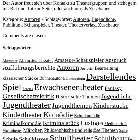
Der Autor freut sich über Kontakt zu Theatergruppen und steht gern
mit Rat und Tat zur Seite, oder auch nur als Zuschauer.
Kategorie:
Autoren
· Schlagwörter:
Autoren
,
Jugendliche
,
Publikum
,
Schauspieler
,
Theater
,
Theaterverlag
,
Zuschauer
Comments are closed.
Schlagwörter
Amateur-Schauspieler
Anspruch
Absurdes Theater
Abenteuer
Autoren
Aufführungsberichte
Bearbeitung
Autorin
Darstellendes
klassischer Stücke
Bühnenautor
Bühnenautorin
Spiel
Erwachsenentheater
Fantasy
Ernstes
Gesellschaftskritik
Jugendliche
Historische Themen
Jugendtheater
Jugendthemen
Kinderstücke
Komödie
Kindertheater
Krimikomödie
Lustiges
Kriminalstück
Kriminalkomödie
Medienkritik
Märchen
Philosophische und religiöse Themen
Satire
Musiktheater
Schultheater
Schultheater-
Schule
Schulklassen