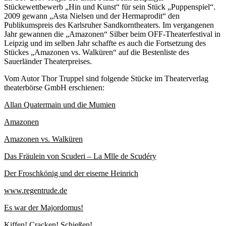
Stückewettbewerb „Hin und Kunst“ für sein Stück „Puppenspiel“.
2009 gewann „Asta Nielsen und der Hermaprodit“ den
Publikumspreis des Karlsruher Sandkorntheaters. Im vergangenen
Jahr gewannen die „Amazonen“ Silber beim OFF-Theaterfestival in
Leipzig und im selben Jahr schaffte es auch die Fortsetzung des
Stückes „Amazonen vs. Walküren“ auf die Bestenliste des
Sauerländer Theaterpreises.
Vom Autor Thor Truppel sind folgende Stücke im Theaterverlag
theaterbörse GmbH erschienen:
Allan Quatermain und die Mumien
Amazonen
Amazonen vs. Walküren
Das Fräulein von Scuderi – La Mlle de Scudéry
Der Froschkönig und der eiserne Heinrich
www.regentrude.de
Es war der Majordomus!
Kiffen! Cracken! Schießen!