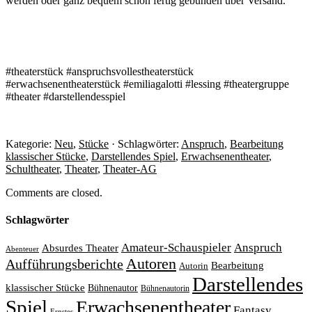
werden oder ganz bequem schon fertig gebunden über Versand.
#theaterstück #anspruchsvollestheaterstück
#erwachsenentheaterstück #emiliagalotti #lessing #theatergruppe
#theater #darstellendesspiel
Kategorie:
Neu
,
Stücke
· Schlagwörter:
Anspruch
,
Bearbeitung
klassischer Stücke
,
Darstellendes Spiel
,
Erwachsenentheater
,
Schultheater
,
Theater
,
Theater-AG
Comments are closed.
Schlagwörter
Amateur-Schauspieler
Anspruch
Absurdes Theater
Abenteuer
Autoren
Aufführungsberichte
Bearbeitung
Autorin
Darstellendes
klassischer Stücke
Bühnenautor
Bühnenautorin
Spiel
Erwachsenentheater
Fantasy
Ernstes