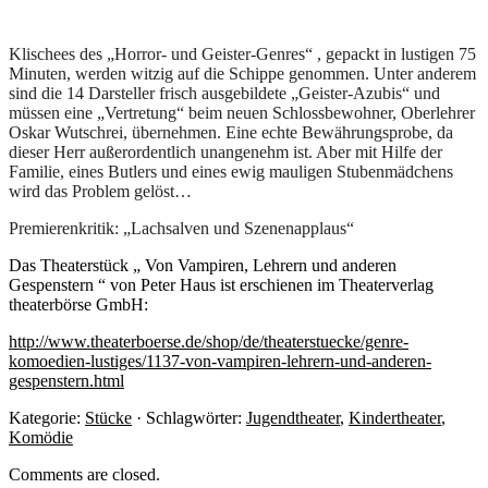
Klischees des „Horror- und Geister-Genres“ , gepackt in lustigen 75
Minuten, werden witzig auf die Schippe genommen. Unter anderem
sind die 14 Darsteller frisch ausgebildete „Geister-Azubis“ und
müssen eine „Vertretung“ beim neuen Schlossbewohner, Oberlehrer
Oskar Wutschrei, übernehmen. Eine echte Bewährungsprobe, da
dieser Herr außerordentlich unangenehm ist. Aber mit Hilfe der
Familie, eines Butlers und eines ewig mauligen Stubenmädchens
wird das Problem gelöst…
Premierenkritik: „Lachsalven und Szenenapplaus“
Das Theaterstück „ Von Vampiren, Lehrern und anderen
Gespenstern “ von Peter Haus ist erschienen im Theaterverlag
theaterbörse GmbH:
http://www.theaterboerse.de/shop/de/theaterstuecke/genre-
komoedien-lustiges/1137-von-vampiren-lehrern-und-anderen-
gespenstern.html
Kategorie:
Stücke
· Schlagwörter:
Jugendtheater
,
Kindertheater
,
Komödie
Comments are closed.