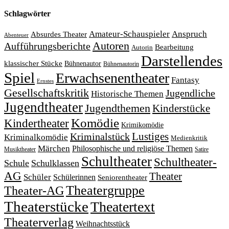
Schlagwörter
Amateur-Schauspieler
Anspruch
Absurdes Theater
Abenteuer
Autoren
Aufführungsberichte
Bearbeitung
Autorin
Darstellendes
klassischer Stücke
Bühnenautor
Bühnenautorin
Spiel
Erwachsenentheater
Fantasy
Ernstes
Gesellschaftskritik
Jugendliche
Historische Themen
Jugendtheater
Jugendthemen
Kinderstücke
Komödie
Kindertheater
Krimikomödie
Lustiges
Kriminalstück
Kriminalkomödie
Medienkritik
Märchen
Philosophische und religiöse Themen
Satire
Musiktheater
Schultheater
Schultheater-
Schule
Schulklassen
AG
Theater
Schüler
Schülerinnen
Seniorentheater
Theatergruppe
Theater-AG
Theaterstücke
Theatertext
Theaterverlag
Weihnachtsstück