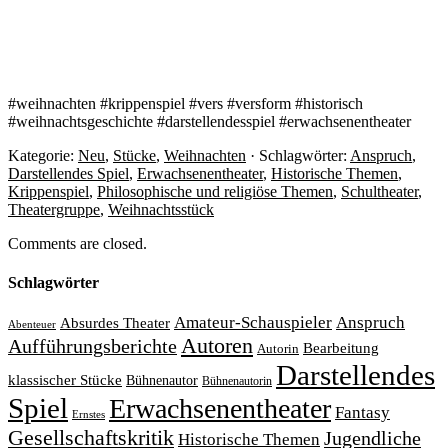
#weihnachten #krippenspiel #vers #versform #historisch
#weihnachtsgeschichte #darstellendesspiel #erwachsenentheater
Kategorie:
Neu
,
Stücke
,
Weihnachten
· Schlagwörter:
Anspruch
,
Darstellendes Spiel
,
Erwachsenentheater
,
Historische Themen
,
Krippenspiel
,
Philosophische und religiöse Themen
,
Schultheater
,
Theatergruppe
,
Weihnachtsstück
Comments are closed.
Schlagwörter
Amateur-Schauspieler
Anspruch
Absurdes Theater
Abenteuer
Autoren
Aufführungsberichte
Bearbeitung
Autorin
Darstellendes
klassischer Stücke
Bühnenautor
Bühnenautorin
Spiel
Erwachsenentheater
Fantasy
Ernstes
Gesellschaftskritik
Jugendliche
Historische Themen