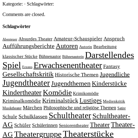
Kategorie: · Schlagwörter:
Comments are closed.
Schlagwörter
Amateur-Schauspieler
Anspruch
Absurdes Theater
Abenteuer
Autoren
Aufführungsberichte
Bearbeitung
Autorin
Darstellendes
klassischer Stücke
Bühnenautor
Bühnenautorin
Spiel
Erwachsenentheater
Fantasy
Ernstes
Gesellschaftskritik
Jugendliche
Historische Themen
Jugendtheater
Jugendthemen
Kinderstücke
Komödie
Kindertheater
Krimikomödie
Lustiges
Kriminalstück
Kriminalkomödie
Medienkritik
Märchen
Philosophische und religiöse Themen
Satire
Musiktheater
Schultheater
Schultheater-
Schule
Schulklassen
Theater-
AG
Theater
Schüler
Schülerinnen
Seniorentheater
Theaterstücke
Theatergruppe
AG