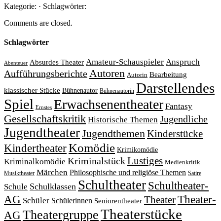
Kategorie: · Schlagwörter:
Comments are closed.
Schlagwörter
Amateur-Schauspieler
Anspruch
Absurdes Theater
Abenteuer
Autoren
Aufführungsberichte
Bearbeitung
Autorin
Darstellendes
klassischer Stücke
Bühnenautor
Bühnenautorin
Spiel
Erwachsenentheater
Fantasy
Ernstes
Gesellschaftskritik
Jugendliche
Historische Themen
Jugendtheater
Jugendthemen
Kinderstücke
Komödie
Kindertheater
Krimikomödie
Lustiges
Kriminalstück
Kriminalkomödie
Medienkritik
Märchen
Philosophische und religiöse Themen
Satire
Musiktheater
Schultheater
Schultheater-
Schule
Schulklassen
Theater-
AG
Theater
Schüler
Schülerinnen
Seniorentheater
Theaterstücke
Theatergruppe
AG