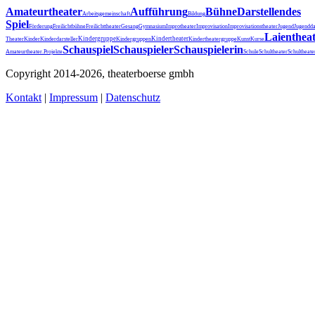
Amateurtheater
Aufführung
Bühne
Darstellendes
Arbeitsgemeinschaft
Bildung
Spiel
Förderung
Freilichtbühne
Freilichttheater
Gesang
Gymnasium
Improtheater
Improvisation
Improvisationstheater
Jugend
Jugendda
Laienthea
Kindergruppe
Kindertheater
Theater
Kinder
Kinderdarsteller
Kindergruppen
Kindertheatergruppe
Kunst
Kurse
Schauspiel
Schauspieler
Schauspielerin
Schultheater
Amateurtheater.
Projekte
Schule
Schultheat
Copyright 2014-2026, theaterboerse gmbh
Kontakt
|
Impressum
|
Datenschutz