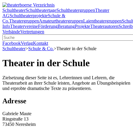
Schultheater
Schultheatertage
Schultheatergruppen
Theater
AG
Schultheaterprojekte
Schule &
Co.
Theatergruppen
Amateurtheatergruppen
Laientheatergruppen
Schul
Info
Theatervereine
Förderung
Beratung
Projekte
Theaterautoren
Schreib
Verbände
Vertretungen
Facebook
Verlag
Kontakt
Schultheater
>
Schule & Co.
>
Theater in der Schule
Theater in der Schule
Zielsetzung dieser Seite ist es, Lehrerinnen und Lehrern, die
Theaterarbeit an ihrer Schule leisten, Angebote an Übungsbeispielen
und erprobte dramatische Texte zu präsentieren.
Adresse
Gabriele Maute
Ringstraße 13
73450 Neresheim