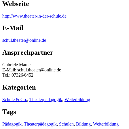
Webseite
http:/
/
www.theater-in-der-schule.de
E-Mail
schul.theater@online.de
Ansprechpartner
Gabriele Maute
E-Mail: schul.theater@online.de
Tel.: 07326/6452
Kategorien
Schule & Co.
,
Theaterpädagogik
,
Weiterbildung
Tags
Pädagogik
,
Theaterpädagogik
,
Schulen
,
Bildung
,
Weiterbildung