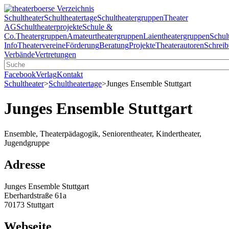
Schultheater
Schultheatertage
Schultheatergruppen
Theater
AG
Schultheaterprojekte
Schule &
Co.
Theatergruppen
Amateurtheatergruppen
Laientheatergruppen
Schul
Info
Theatervereine
Förderung
Beratung
Projekte
Theaterautoren
Schreib
Verbände
Vertretungen
Facebook
Verlag
Kontakt
Schultheater
>
Schultheatertage
>
Junges Ensemble Stuttgart
Junges Ensemble Stuttgart
Ensemble, Theaterpädagogik, Seniorentheater, Kindertheater,
Jugendgruppe
Adresse
Junges Ensemble Stuttgart
Eberhardstraße 61a
70173 Stuttgart
Webseite