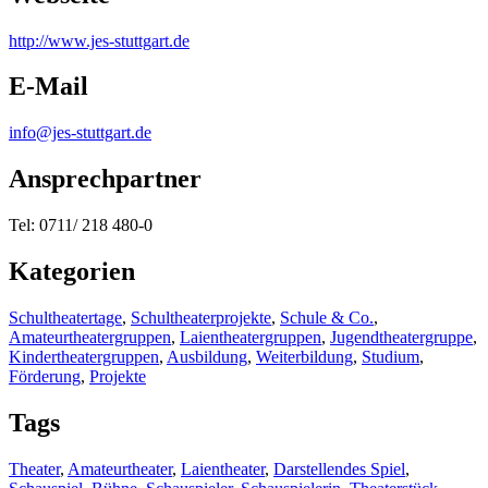
http:/
/
www.jes-stuttgart.de
E-Mail
info@jes-stuttgart.de
Ansprechpartner
Tel: 0711/ 218 480-0
Kategorien
Schultheatertage
,
Schultheaterprojekte
,
Schule & Co.
,
Amateurtheatergruppen
,
Laientheatergruppen
,
Jugendtheatergruppe
,
Kindertheatergruppen
,
Ausbildung
,
Weiterbildung
,
Studium
,
Förderung
,
Projekte
Tags
Theater
,
Amateurtheater
,
Laientheater
,
Darstellendes Spiel
,