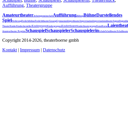
Schauspiel
,
Bühne
,
Schauspieler
,
Schauspielerin
,
Theaterstück
,
Aufführung
,
Theatergruppe
Amateurtheater
Aufführung
Bühne
Darstellendes
Arbeitsgemeinschaft
Bildung
Spiel
Förderung
Freilichtbühne
Freilichttheater
Gesang
Gymnasium
Improtheater
Improvisation
Improvisationstheater
Jugend
Jugendda
Laienthea
Kindergruppe
Kindertheater
Theater
Kinder
Kinderdarsteller
Kindergruppen
Kindertheatergruppe
Kunst
Kurse
Schauspiel
Schauspieler
Schauspielerin
Schultheater
Amateurtheater.
Projekte
Schule
Schultheat
Copyright 2014-2026, theaterboerse gmbh
Kontakt
|
Impressum
|
Datenschutz