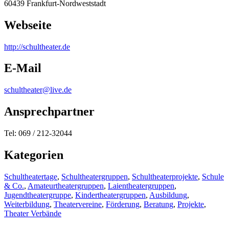
60439 Frankfurt-Nordweststadt
Webseite
http:/
/
schultheater.de
E-Mail
schultheater@live.de
Ansprechpartner
Tel: 069 / 212-32044
Kategorien
Schultheatertage
,
Schultheatergruppen
,
Schultheaterprojekte
,
Schule
& Co.
,
Amateurtheatergruppen
,
Laientheatergruppen
,
Jugendtheatergruppe
,
Kindertheatergruppen
,
Ausbildung
,
Weiterbildung
,
Theatervereine
,
Förderung
,
Beratung
,
Projekte
,
Theater Verbände