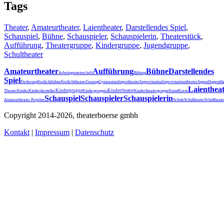
Tags
Theater
,
Amateurtheater
,
Laientheater
,
Darstellendes Spiel
,
Schauspiel
,
Bühne
,
Schauspieler
,
Schauspielerin
,
Theaterstück
,
Aufführung
,
Theatergruppe
,
Kindergruppe
,
Jugendgruppe
,
Schultheater
Amateurtheater
Aufführung
Bühne
Darstellendes
Arbeitsgemeinschaft
Bildung
Spiel
Förderung
Freilichtbühne
Freilichttheater
Gesang
Gymnasium
Improtheater
Improvisation
Improvisationstheater
Jugend
Jugendda
Laienthea
Kindergruppe
Kindertheater
Theater
Kinder
Kinderdarsteller
Kindergruppen
Kindertheatergruppe
Kunst
Kurse
Schauspiel
Schauspieler
Schauspielerin
Schultheater
Amateurtheater.
Projekte
Schule
Schultheat
Copyright 2014-2026, theaterboerse gmbh
Kontakt
|
Impressum
|
Datenschutz