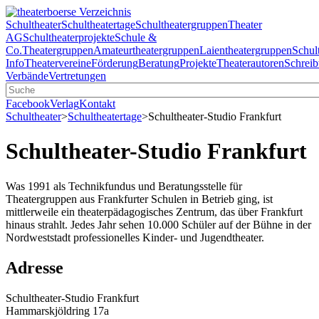
Schultheater
Schultheatertage
Schultheatergruppen
Theater
AG
Schultheaterprojekte
Schule &
Co.
Theatergruppen
Amateurtheatergruppen
Laientheatergruppen
Schul
Info
Theatervereine
Förderung
Beratung
Projekte
Theaterautoren
Schreib
Verbände
Vertretungen
Facebook
Verlag
Kontakt
Schultheater
>
Schultheatertage
>
Schultheater-Studio Frankfurt
Schultheater-Studio Frankfurt
Was 1991 als Technikfundus und Beratungsstelle für
Theatergruppen aus Frankfurter Schulen in Betrieb ging, ist
mittlerweile ein theaterpädagogisches Zentrum, das über Frankfurt
hinaus strahlt. Jedes Jahr sehen 10.000 Schüler auf der Bühne in der
Nordweststadt professionelles Kinder- und Jugendtheater.
Adresse
Schultheater-Studio Frankfurt
Hammarskjöldring 17a