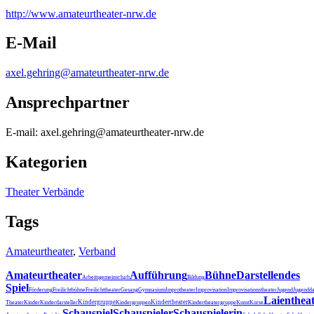
http:/
/
www.amateurtheater-nrw.de
E-Mail
axel.gehring@amateurtheater-nrw.de
Ansprechpartner
E-mail: axel.gehring@amateurtheater-nrw.de
Kategorien
Theater Verbände
Tags
Amateurtheater
,
Verband
Amateurtheater
Aufführung
Bühne
Darstellendes
Arbeitsgemeinschaft
Bildung
Spiel
Förderung
Freilichtbühne
Freilichttheater
Gesang
Gymnasium
Improtheater
Improvisation
Improvisationstheater
Jugend
Jugendda
Laienthea
Kindergruppe
Kindertheater
Theater
Kinder
Kinderdarsteller
Kindergruppen
Kindertheatergruppe
Kunst
Kurse
Schauspiel
Schauspieler
Schauspielerin