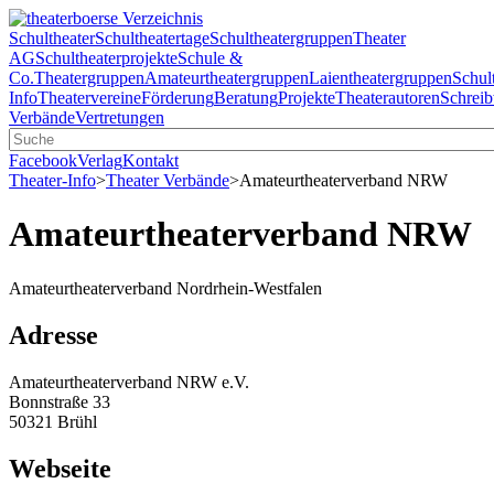
Schultheater
Schultheatertage
Schultheatergruppen
Theater
AG
Schultheaterprojekte
Schule &
Co.
Theatergruppen
Amateurtheatergruppen
Laientheatergruppen
Schul
Info
Theatervereine
Förderung
Beratung
Projekte
Theaterautoren
Schreib
Verbände
Vertretungen
Facebook
Verlag
Kontakt
Theater-Info
>
Theater Verbände
>
Amateurtheaterverband NRW
Amateurtheaterverband NRW
Amateurtheaterverband Nordrhein-Westfalen
Adresse
Amateurtheaterverband NRW e.V.
Bonnstraße 33
50321 Brühl
Webseite