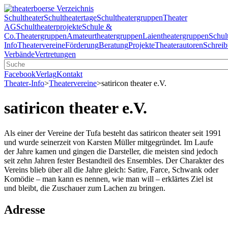
Schultheater
Schultheatertage
Schultheatergruppen
Theater
AG
Schultheaterprojekte
Schule &
Co.
Theatergruppen
Amateurtheatergruppen
Laientheatergruppen
Schul
Info
Theatervereine
Förderung
Beratung
Projekte
Theaterautoren
Schreib
Verbände
Vertretungen
Facebook
Verlag
Kontakt
Theater-Info
>
Theatervereine
>
satiricon theater e.V.
satiricon theater e.V.
Als einer der Vereine der Tufa besteht das satiricon theater seit 1991
und wurde seinerzeit von Karsten Müller mitgegründet. Im Laufe
der Jahre kamen und gingen die Darsteller, die meisten sind jedoch
seit zehn Jahren fester Bestandteil des Ensembles. Der Charakter des
Vereins blieb über all die Jahre gleich: Satire, Farce, Schwank oder
Komödie – man kann es nennen, wie man will – erklärtes Ziel ist
und bleibt, die Zuschauer zum Lachen zu bringen.
Adresse