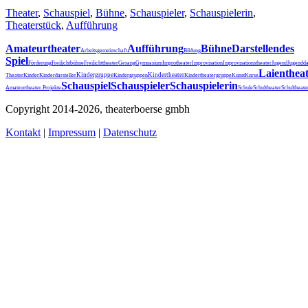
Theater
,
Schauspiel
,
Bühne
,
Schauspieler
,
Schauspielerin
,
Theaterstück
,
Aufführung
Amateurtheater
Aufführung
Bühne
Darstellendes
Arbeitsgemeinschaft
Bildung
Spiel
Förderung
Freilichtbühne
Freilichttheater
Gesang
Gymnasium
Improtheater
Improvisation
Improvisationstheater
Jugend
Jugendda
Laienthea
Kindergruppe
Kindertheater
Theater
Kinder
Kinderdarsteller
Kindergruppen
Kindertheatergruppe
Kunst
Kurse
Schauspiel
Schauspieler
Schauspielerin
Schultheater
Amateurtheater.
Projekte
Schule
Schultheat
Copyright 2014-2026, theaterboerse gmbh
Kontakt
|
Impressum
|
Datenschutz