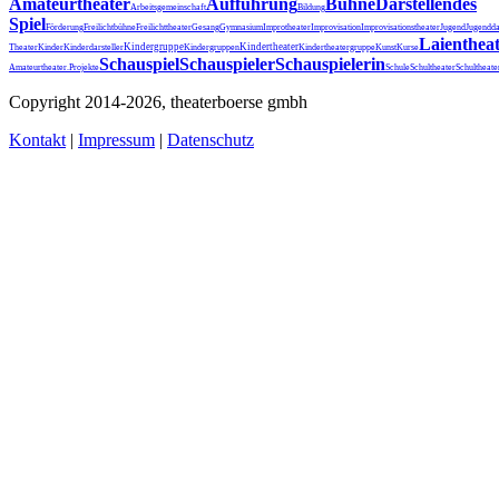
Amateurtheater
Aufführung
Bühne
Darstellendes
Arbeitsgemeinschaft
Bildung
Spiel
Förderung
Freilichtbühne
Freilichttheater
Gesang
Gymnasium
Improtheater
Improvisation
Improvisationstheater
Jugend
Jugendda
Laienthea
Kindergruppe
Kindertheater
Theater
Kinder
Kinderdarsteller
Kindergruppen
Kindertheatergruppe
Kunst
Kurse
Schauspiel
Schauspieler
Schauspielerin
Schultheater
Amateurtheater.
Projekte
Schule
Schultheat
Copyright 2014-2026, theaterboerse gmbh
Kontakt
|
Impressum
|
Datenschutz