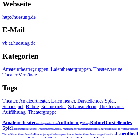
Webseite
http:/
/
huesung.de
E-Mail
vb.at.huesung.de
Kategorien
Amateurtheatergruppen
,
Laientheatergruppen
,
Theatervereine
,
Theater Verbände
Tags
Theater
,
Amateurtheater
,
Laientheater
,
Darstellendes Spiel
,
Schauspiel
,
Bühne
,
Schauspieler
,
Schauspielerin
,
Theaterstück
,
Aufführung
,
Theatergruppe
Amateurtheater
Aufführung
Bühne
Darstellendes
Arbeitsgemeinschaft
Bildung
Spiel
Förderung
Freilichtbühne
Freilichttheater
Gesang
Gymnasium
Improtheater
Improvisation
Improvisationstheater
Jugend
Jugendda
Laienthea
Kindergruppe
Kindertheater
Theater
Kinder
Kinderdarsteller
Kindergruppen
Kindertheatergruppe
Kunst
Kurse