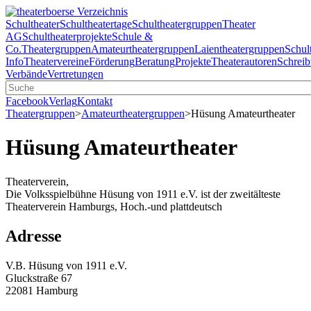
Schultheater
Schultheatertage
Schultheatergruppen
Theater
AG
Schultheaterprojekte
Schule &
Co.
Theatergruppen
Amateurtheatergruppen
Laientheatergruppen
Schul
Info
Theatervereine
Förderung
Beratung
Projekte
Theaterautoren
Schreib
Verbände
Vertretungen
Facebook
Verlag
Kontakt
Theatergruppen
>
Amateurtheatergruppen
>
Hüsung Amateurtheater
Hüsung Amateurtheater
Theaterverein,
Die Volksspielbühne Hüsung von 1911 e.V. ist der zweitälteste
Theaterverein Hamburgs, Hoch.-und plattdeutsch
Adresse
V.B. Hüsung von 1911 e.V.
Gluckstraße 67
22081 Hamburg