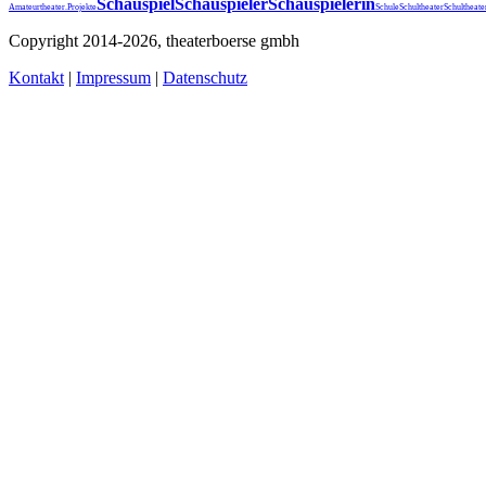
Schauspiel
Schauspieler
Schauspielerin
Schultheater
Amateurtheater.
Projekte
Schule
Schultheat
Copyright 2014-2026, theaterboerse gmbh
Kontakt
|
Impressum
|
Datenschutz