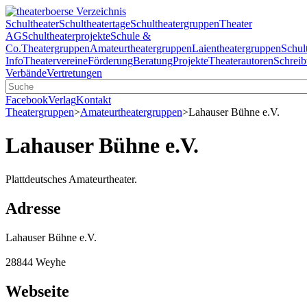
Schultheater
Schultheatertage
Schultheatergruppen
Theater
AG
Schultheaterprojekte
Schule &
Co.
Theatergruppen
Amateurtheatergruppen
Laientheatergruppen
Schul
Info
Theatervereine
Förderung
Beratung
Projekte
Theaterautoren
Schreib
Verbände
Vertretungen
Facebook
Verlag
Kontakt
Theatergruppen
>
Amateurtheatergruppen
>
Lahauser Bühne e.V.
Lahauser Bühne e.V.
Plattdeutsches Amateurtheater.
Adresse
Lahauser Bühne e.V.
28844 Weyhe
Webseite