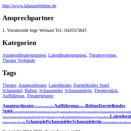
http:/
/
www.lahauserbühne.de
Ansprechpartner
1. Vorsitzende Inge Weinast Tel.: 04203/3845
Kategorien
Amateurtheatergruppen
,
Laientheatergruppen
,
Theatervereine
,
Theater Verbände
Tags
Theater
,
Amateurtheater
,
Laientheater
,
Darstellendes Spiel
,
Schauspiel
,
Bühne
,
Schauspieler
,
Schauspielerin
,
Theaterstück
,
Aufführung
,
Theatergruppe
Amateurtheater
Aufführung
Bühne
Darstellendes
Arbeitsgemeinschaft
Bildung
Spiel
Förderung
Freilichtbühne
Freilichttheater
Gesang
Gymnasium
Improtheater
Improvisation
Improvisationstheater
Jugend
Jugendda
Laienthea
Kindergruppe
Kindertheater
Theater
Kinder
Kinderdarsteller
Kindergruppen
Kindertheatergruppe
Kunst
Kurse
Schauspiel
Schauspieler
Schauspielerin
Schultheater
Amateurtheater.
Projekte
Schule
Schultheat