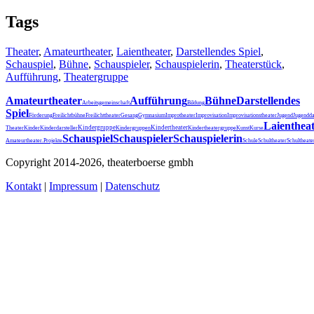
Tags
Theater
,
Amateurtheater
,
Laientheater
,
Darstellendes Spiel
,
Schauspiel
,
Bühne
,
Schauspieler
,
Schauspielerin
,
Theaterstück
,
Aufführung
,
Theatergruppe
Amateurtheater
Aufführung
Bühne
Darstellendes
Arbeitsgemeinschaft
Bildung
Spiel
Förderung
Freilichtbühne
Freilichttheater
Gesang
Gymnasium
Improtheater
Improvisation
Improvisationstheater
Jugend
Jugendda
Laienthea
Kindergruppe
Kindertheater
Theater
Kinder
Kinderdarsteller
Kindergruppen
Kindertheatergruppe
Kunst
Kurse
Schauspiel
Schauspieler
Schauspielerin
Schultheater
Amateurtheater.
Projekte
Schule
Schultheat
Copyright 2014-2026, theaterboerse gmbh
Kontakt
|
Impressum
|
Datenschutz