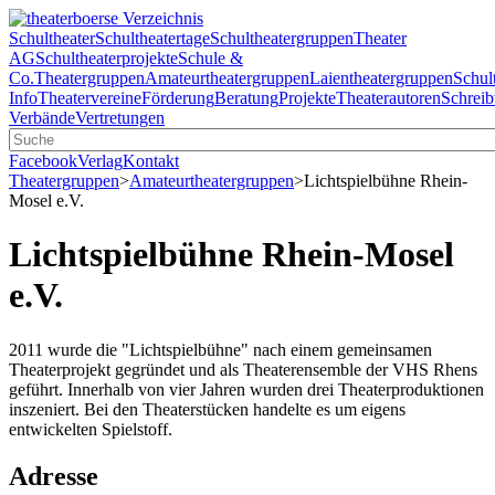
Schultheater
Schultheatertage
Schultheatergruppen
Theater
AG
Schultheaterprojekte
Schule &
Co.
Theatergruppen
Amateurtheatergruppen
Laientheatergruppen
Schul
Info
Theatervereine
Förderung
Beratung
Projekte
Theaterautoren
Schreib
Verbände
Vertretungen
Facebook
Verlag
Kontakt
Theatergruppen
>
Amateurtheatergruppen
>
Lichtspielbühne Rhein-
Mosel e.V.
Lichtspielbühne Rhein-Mosel
e.V.
2011 wurde die "Lichtspielbühne" nach einem gemeinsamen
Theaterprojekt gegründet und als Theaterensemble der VHS Rhens
geführt. Innerhalb von vier Jahren wurden drei Theaterproduktionen
inszeniert. Bei den Theaterstücken handelte es um eigens
entwickelten Spielstoff.
Adresse