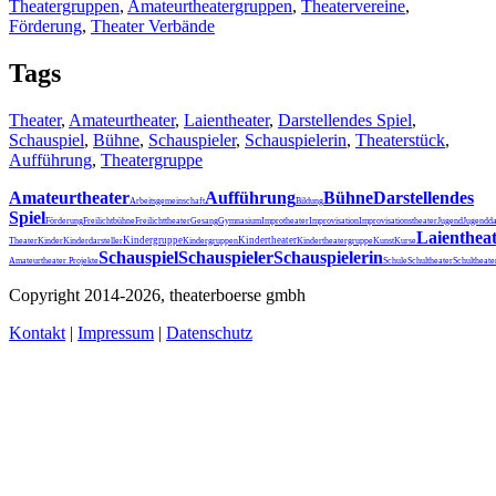
Theatergruppen
,
Amateurtheatergruppen
,
Theatervereine
,
Förderung
,
Theater Verbände
Tags
Theater
,
Amateurtheater
,
Laientheater
,
Darstellendes Spiel
,
Schauspiel
,
Bühne
,
Schauspieler
,
Schauspielerin
,
Theaterstück
,
Aufführung
,
Theatergruppe
Amateurtheater
Aufführung
Bühne
Darstellendes
Arbeitsgemeinschaft
Bildung
Spiel
Förderung
Freilichtbühne
Freilichttheater
Gesang
Gymnasium
Improtheater
Improvisation
Improvisationstheater
Jugend
Jugendda
Laienthea
Kindergruppe
Kindertheater
Theater
Kinder
Kinderdarsteller
Kindergruppen
Kindertheatergruppe
Kunst
Kurse
Schauspiel
Schauspieler
Schauspielerin
Schultheater
Amateurtheater.
Projekte
Schule
Schultheat
Copyright 2014-2026, theaterboerse gmbh
Kontakt
|
Impressum
|
Datenschutz