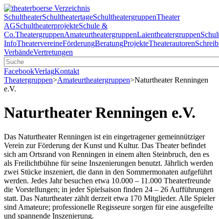
Schultheater
Schultheatertage
Schultheatergruppen
Theater
AG
Schultheaterprojekte
Schule &
Co.
Theatergruppen
Amateurtheatergruppen
Laientheatergruppen
Schul
Info
Theatervereine
Förderung
Beratung
Projekte
Theaterautoren
Schreib
Verbände
Vertretungen
Facebook
Verlag
Kontakt
Theatergruppen
>
Amateurtheatergruppen
>
Naturtheater Renningen
e.V.
Naturtheater Renningen e.V.
Das Naturtheater Renningen ist ein eingetragener gemeinnütziger
Verein zur Förderung der Kunst und Kultur. Das Theater befindet
sich am Ortsrand von Renningen in einem alten Steinbruch, den es
als Freilichtbühne für seine Inszenierungen benutzt. Jährlich werden
zwei Stücke inszeniert, die dann in den Sommermonaten aufgeführt
werden. Jedes Jahr besuchen etwa 10.000 – 11.000 Theaterfreunde
die Vorstellungen; in jeder Spielsaison finden 24 – 26 Aufführungen
statt. Das Naturtheater zählt derzeit etwa 170 Mitglieder. Alle Spieler
sind Amateure; professionelle Regisseure sorgen für eine ausgefeilte
und spannende Inszenierung.