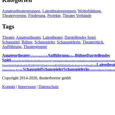
Kategorien
Amateurtheatergruppen
,
Laientheatergruppen
,
Weiterbildung
,
Theatervereine
,
Förderung
,
Projekte
,
Theater Verbände
Tags
Theater
,
Amateurtheater
,
Laientheater
,
Darstellendes Spiel
,
Schauspiel
,
Bühne
,
Schauspieler
,
Schauspielerin
,
Theaterstück
,
Aufführung
,
Theatergruppe
Amateurtheater
Aufführung
Bühne
Darstellendes
Arbeitsgemeinschaft
Bildung
Spiel
Förderung
Freilichtbühne
Freilichttheater
Gesang
Gymnasium
Improtheater
Improvisation
Improvisationstheater
Jugend
Jugendda
Laienthea
Kindergruppe
Kindertheater
Theater
Kinder
Kinderdarsteller
Kindergruppen
Kindertheatergruppe
Kunst
Kurse
Schauspiel
Schauspieler
Schauspielerin
Schultheater
Amateurtheater.
Projekte
Schule
Schultheat
Copyright 2014-2026, theaterboerse gmbh
Kontakt
|
Impressum
|
Datenschutz