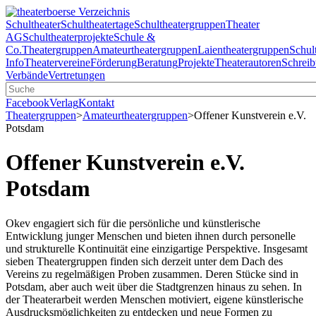
Schultheater
Schultheatertage
Schultheatergruppen
Theater
AG
Schultheaterprojekte
Schule &
Co.
Theatergruppen
Amateurtheatergruppen
Laientheatergruppen
Schul
Info
Theatervereine
Förderung
Beratung
Projekte
Theaterautoren
Schreib
Verbände
Vertretungen
Facebook
Verlag
Kontakt
Theatergruppen
>
Amateurtheatergruppen
>
Offener Kunstverein e.V.
Potsdam
Offener Kunstverein e.V.
Potsdam
Okev engagiert sich für die persönliche und künstlerische
Entwicklung junger Menschen und bieten ihnen durch personelle
und strukturelle Kontinuität eine einzigartige Perspektive. Insgesamt
sieben Theatergruppen finden sich derzeit unter dem Dach des
Vereins zu regelmäßigen Proben zusammen. Deren Stücke sind in
Potsdam, aber auch weit über die Stadtgrenzen hinaus zu sehen. In
der Theaterarbeit werden Menschen motiviert, eigene künstlerische
Ausdrucksmöglichkeiten zu entdecken und neue Formen zu