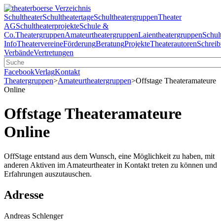
Schultheater
Schultheatertage
Schultheatergruppen
Theater
AG
Schultheaterprojekte
Schule &
Co.
Theatergruppen
Amateurtheatergruppen
Laientheatergruppen
Schul
Info
Theatervereine
Förderung
Beratung
Projekte
Theaterautoren
Schreib
Verbände
Vertretungen
Facebook
Verlag
Kontakt
Theatergruppen
>
Amateurtheatergruppen
>
Offstage Theateramateure
Online
Offstage Theateramateure
Online
OffStage entstand aus dem Wunsch, eine Möglichkeit zu haben, mit
anderen Aktiven im Amateurtheater in Kontakt treten zu können und
Erfahrungen auszutauschen.
Adresse
Andreas Schlenger