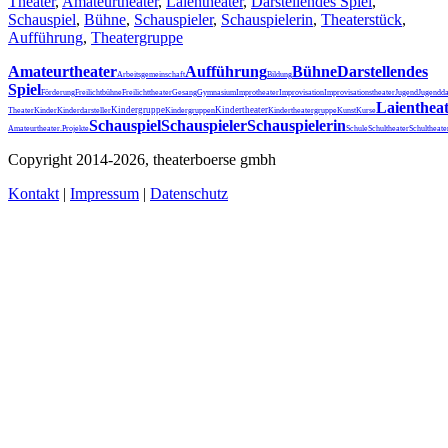
Theater
,
Amateurtheater
,
Laientheater
,
Darstellendes Spiel
,
Schauspiel
,
Bühne
,
Schauspieler
,
Schauspielerin
,
Theaterstück
,
Aufführung
,
Theatergruppe
Amateurtheater
Aufführung
Bühne
Darstellendes
Arbeitsgemeinschaft
Bildung
Spiel
Förderung
Freilichtbühne
Freilichttheater
Gesang
Gymnasium
Improtheater
Improvisation
Improvisationstheater
Jugend
Jugendda
Laienthea
Kindergruppe
Kindertheater
Theater
Kinder
Kinderdarsteller
Kindergruppen
Kindertheatergruppe
Kunst
Kurse
Schauspiel
Schauspieler
Schauspielerin
Schultheater
Amateurtheater.
Projekte
Schule
Schultheat
Copyright 2014-2026, theaterboerse gmbh
Kontakt
|
Impressum
|
Datenschutz