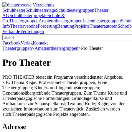
Schultheater
Schultheatertage
Schultheatergruppen
Theater
AG
Schultheaterprojekte
Schule &
Co.
Theatergruppen
Amateurtheatergruppen
Laientheatergruppen
Schul
Info
Theatervereine
Förderung
Beratung
Projekte
Theaterautoren
Schreib
Verbände
Vertretungen
Facebook
Verlag
Kontakt
Theatergruppen
>
Amateurtheatergruppen
>
Pro Theater
Pro Theater
PRO THEATER bietet ein Programm verschiedenster Angebote,
z.B. Thema Regie: Professionelle Theatergruppen; Freie
Theatergruppen; Kinder- und Jugendtheatergruppen;
Generationsübergreifende Theatergruppen. Zum Thema Kurse und
Theaterpädagogische Fortbildungen: Grundlagenkurse und
Aufbaukurse zur Schauspielkunst; Text und Rolle; Regie; von der
szenischen Improvisation zum Theaterstück. Zusätzlich werden
auch Theaterpädagogische Projekte angeboten.
Adresse