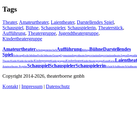
Tags
Theater
,
Amateurtheater
,
Laientheater
,
Darstellendes Spiel
,
Schauspiel
,
Bühne
,
Schauspieler
,
Schauspielerin
,
Theaterstück
,
Aufführung
,
Theatergruppe
,
Jugendtheatergruppe
,
Kindertheatergruppe
Amateurtheater
Aufführung
Bühne
Darstellendes
Arbeitsgemeinschaft
Bildung
Spiel
Förderung
Freilichtbühne
Freilichttheater
Gesang
Gymnasium
Improtheater
Improvisation
Improvisationstheater
Jugend
Jugendda
Laienthea
Kindergruppe
Kindertheater
Theater
Kinder
Kinderdarsteller
Kindergruppen
Kindertheatergruppe
Kunst
Kurse
Schauspiel
Schauspieler
Schauspielerin
Schultheater
Amateurtheater.
Projekte
Schule
Schultheat
Copyright 2014-2026, theaterboerse gmbh
Kontakt
|
Impressum
|
Datenschutz