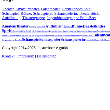
Theater
,
Amateurtheater
,
Laientheater
,
Darstellendes Spiel
,
Schauspiel
,
Bühne
,
Schauspieler
,
Schauspielerin
,
Theaterstück
,
Aufführung
,
Theatergruppe
,
Jugendtheatergruppe Früh-Beet
Amateurtheater
Aufführung
Bühne
Darstellendes
Arbeitsgemeinschaft
Bildung
Spiel
Förderung
Freilichtbühne
Freilichttheater
Gesang
Gymnasium
Improtheater
Improvisation
Improvisationstheater
Jugend
Jugendda
Laienthea
Kindergruppe
Kindertheater
Theater
Kinder
Kinderdarsteller
Kindergruppen
Kindertheatergruppe
Kunst
Kurse
Schauspiel
Schauspieler
Schauspielerin
Schultheater
Amateurtheater.
Projekte
Schule
Schultheat
Copyright 2014-2026, theaterboerse gmbh
Kontakt
|
Impressum
|
Datenschutz