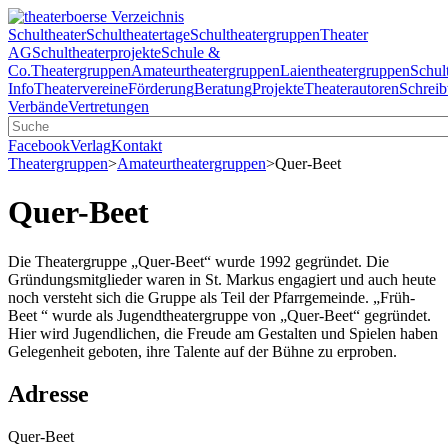
Schultheater
Schultheatertage
Schultheatergruppen
Theater
AG
Schultheaterprojekte
Schule &
Co.
Theatergruppen
Amateurtheatergruppen
Laientheatergruppen
Schul
Info
Theatervereine
Förderung
Beratung
Projekte
Theaterautoren
Schreib
Verbände
Vertretungen
Facebook
Verlag
Kontakt
Theatergruppen
>
Amateurtheatergruppen
>
Quer-Beet
Quer-Beet
Die Theatergruppe „Quer-Beet“ wurde 1992 gegründet. Die
Gründungsmitglieder waren in St. Markus engagiert und auch heute
noch versteht sich die Gruppe als Teil der Pfarrgemeinde. „Früh-
Beet “ wurde als Jugendtheatergruppe von „Quer-Beet“ gegründet.
Hier wird Jugendlichen, die Freude am Gestalten und Spielen haben
Gelegenheit geboten, ihre Talente auf der Bühne zu erproben.
Adresse
Quer-Beet