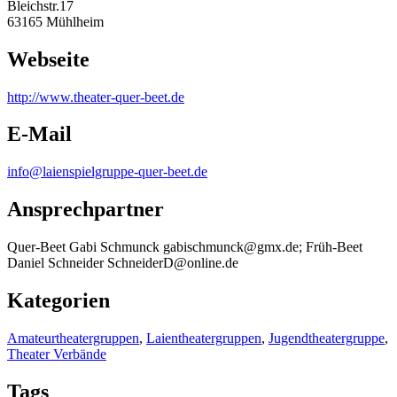
Bleichstr.17
63165 Mühlheim
Webseite
http:/
/
www.theater-quer-beet.de
E-Mail
info@laienspielgruppe-quer-beet.de
Ansprechpartner
Quer-Beet Gabi Schmunck gabischmunck@gmx.de; Früh-Beet
Daniel Schneider SchneiderD@online.de
Kategorien
Amateurtheatergruppen
,
Laientheatergruppen
,
Jugendtheatergruppe
,
Theater Verbände
Tags