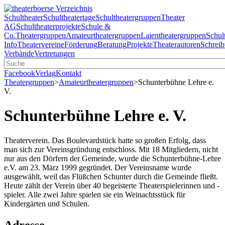
Schultheater
Schultheatertage
Schultheatergruppen
Theater
AG
Schultheaterprojekte
Schule &
Co.
Theatergruppen
Amateurtheatergruppen
Laientheatergruppen
Schul
Info
Theatervereine
Förderung
Beratung
Projekte
Theaterautoren
Schreib
Verbände
Vertretungen
Facebook
Verlag
Kontakt
Theatergruppen
>
Amateurtheatergruppen
>
Schunterbühne Lehre e.
V.
Schunterbühne Lehre e. V.
Theaterverein. Das Boulevardstück hatte so großen Erfolg, dass
man sich zur Vereinsgründung entschloss. Mit 18 Mitgliedern, nicht
nur aus den Dörfern der Gemeinde, wurde die Schunterbühne-Lehre
e.V. am 23. März 1999 gegründet. Der Vereinsname wurde
ausgewählt, weil das Flüßchen Schunter durch die Gemeinde fließt.
Heute zählt der Verein über 40 begeisterte Theaterspielerinnen und -
spieler. Alle zwei Jahre spielen sie ein Weinachtsstück für
Kindergärten und Schulen.
Adresse