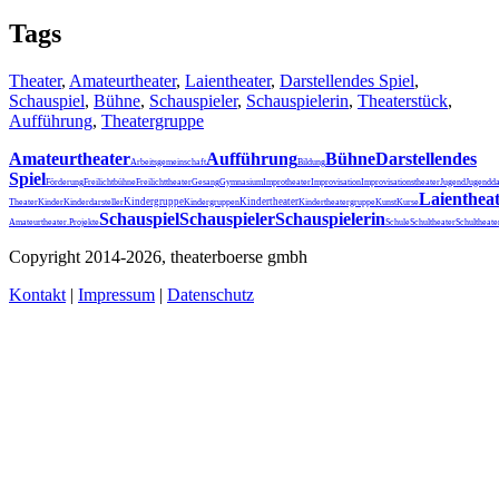
Tags
Theater
,
Amateurtheater
,
Laientheater
,
Darstellendes Spiel
,
Schauspiel
,
Bühne
,
Schauspieler
,
Schauspielerin
,
Theaterstück
,
Aufführung
,
Theatergruppe
Amateurtheater
Aufführung
Bühne
Darstellendes
Arbeitsgemeinschaft
Bildung
Spiel
Förderung
Freilichtbühne
Freilichttheater
Gesang
Gymnasium
Improtheater
Improvisation
Improvisationstheater
Jugend
Jugendda
Laienthea
Kindergruppe
Kindertheater
Theater
Kinder
Kinderdarsteller
Kindergruppen
Kindertheatergruppe
Kunst
Kurse
Schauspiel
Schauspieler
Schauspielerin
Schultheater
Amateurtheater.
Projekte
Schule
Schultheat
Copyright 2014-2026, theaterboerse gmbh
Kontakt
|
Impressum
|
Datenschutz