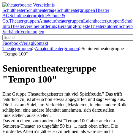
Schultheater
Schultheatertage
Schultheatergruppen
Theater
AG
Schultheaterprojekte
Schule &
Co.
Theatergruppen
Amateurtheatergruppen
Laientheatergruppen
Schul
Info
Theatervereine
Förderung
Beratung
Projekte
Theaterautoren
Schreib
Verbände
Vertretungen
Facebook
Verlag
Kontakt
Theatergruppen
>
Amateurtheatergruppen
>
Seniorentheatergruppe
"Tempo 100"
Seniorentheatergruppe
"Tempo 100"
Eine Gruppe Theaterbegeisterter mit viel Spielfreude." Das trifft
natürlich zu, ist aber schon etwas abgegriffen und sagt wenig aus.
Die Lust am Spiel, am Verkleiden, Maskieren, in eine andere Rolle
schlüpfen, eine andere Identität annehmen, sich darzustellen,
hinzustellen, auszustellen.
Das zum einen, zum anderen ist "Tempo 100" aber auch ein
Senioren-Theater, so ungefähr 50 bis .... nach oben offen. Die
Hürde des Alter(n)s gilt es so zu nehmen, als wäre sie nicht