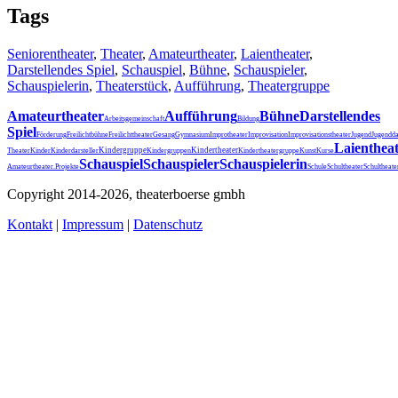
Tags
Seniorentheater
,
Theater
,
Amateurtheater
,
Laientheater
,
Darstellendes Spiel
,
Schauspiel
,
Bühne
,
Schauspieler
,
Schauspielerin
,
Theaterstück
,
Aufführung
,
Theatergruppe
Amateurtheater
Aufführung
Bühne
Darstellendes
Arbeitsgemeinschaft
Bildung
Spiel
Förderung
Freilichtbühne
Freilichttheater
Gesang
Gymnasium
Improtheater
Improvisation
Improvisationstheater
Jugend
Jugendda
Laienthea
Kindergruppe
Kindertheater
Theater
Kinder
Kinderdarsteller
Kindergruppen
Kindertheatergruppe
Kunst
Kurse
Schauspiel
Schauspieler
Schauspielerin
Schultheater
Amateurtheater.
Projekte
Schule
Schultheat
Copyright 2014-2026, theaterboerse gmbh
Kontakt
|
Impressum
|
Datenschutz