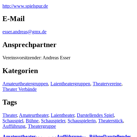
http:/
/
www.spielspur.de
E-Mail
esser.andreas@gmx.de
Ansprechpartner
Vereinsvorsitzender: Andreas Esser
Kategorien
Amateurtheatergruppen
,
Laientheatergruppen
,
Theatervereine
,
Theater Verbände
Tags
Theater
,
Amateurtheater
,
Laientheater
,
Darstellendes Spiel
,
Schauspiel
,
Bühne
,
Schauspieler
,
Schauspielerin
,
Theaterstück
,
Aufführung
,
Theatergruppe
Amateurtheater
Aufführung
Bühne
Darstellendes