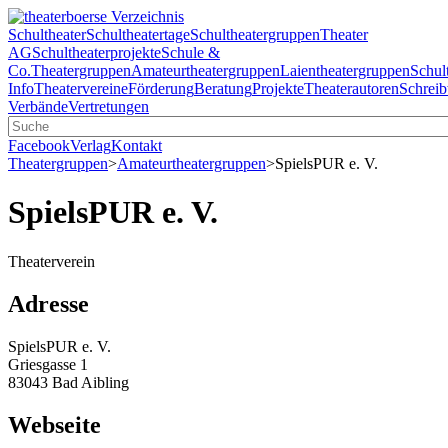
Schultheater
Schultheatertage
Schultheatergruppen
Theater
AG
Schultheaterprojekte
Schule &
Co.
Theatergruppen
Amateurtheatergruppen
Laientheatergruppen
Schul
Info
Theatervereine
Förderung
Beratung
Projekte
Theaterautoren
Schreib
Verbände
Vertretungen
Facebook
Verlag
Kontakt
Theatergruppen
>
Amateurtheatergruppen
>
SpielsPUR e. V.
SpielsPUR e. V.
Theaterverein
Adresse
SpielsPUR e. V.
Griesgasse 1
83043 Bad Aibling
Webseite