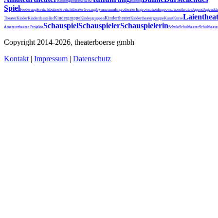
Arbeitsgemeinschaft
Bildung
Spiel
Förderung
Freilichtbühne
Freilichttheater
Gesang
Gymnasium
Improtheater
Improvisation
Improvisationstheater
Jugend
Jugendda
Laienthea
Kindergruppe
Kindertheater
Theater
Kinder
Kinderdarsteller
Kindergruppen
Kindertheatergruppe
Kunst
Kurse
Schauspiel
Schauspieler
Schauspielerin
Schultheater
Amateurtheater.
Projekte
Schule
Schultheat
Copyright 2014-2026, theaterboerse gmbh
Kontakt
|
Impressum
|
Datenschutz