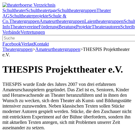
Schultheater
Schultheatertage
Schultheatergruppen
Theater
AG
Schultheaterprojekte
Schule &
Co.
Theatergruppen
Amateurtheatergruppen
Laientheatergruppen
Schul
Info
Theatervereine
Förderung
Beratung
Projekte
Theaterautoren
Schreib
Verbände
Vertretungen
Facebook
Verlag
Kontakt
Theatergruppen
>
Amateurtheatergruppen
>
THESPIS Projekttheater
e.V.
THESPIS Projekttheater e.V.
THESPIS wurde Ende des Jahres 2007 von drei erfahrenen
Amateurschauspielern gegründet. Das Ziel ist es, Senioren, Kinder
und Heranwachsende an Theater heranzuführen und in ihnen den
Wunsch zu wecken, sich dem Theater als Kunst- und Bildungsstätte
intensiver zuzuwenden. Neben klassischen Texten sollen Stücke
moderner Autoren gespielt werden. Stücke, die den Zuschauer nicht
mit entrücktem Experiment auf der Bühne überfordern, sondern ihn
mit aktuellen Texten anregen, sich mit Problemen unserer Zeit
auseinander zu setzen.