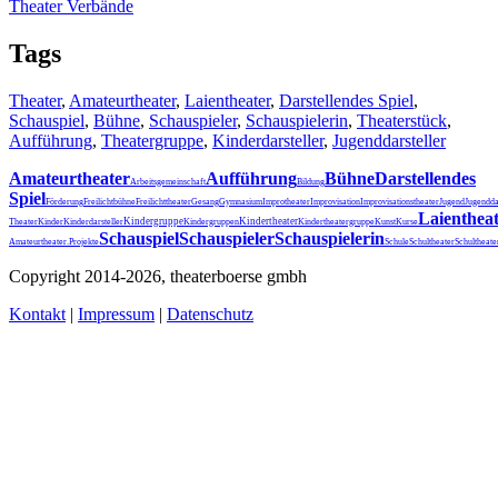
Theater Verbände
Tags
Theater
,
Amateurtheater
,
Laientheater
,
Darstellendes Spiel
,
Schauspiel
,
Bühne
,
Schauspieler
,
Schauspielerin
,
Theaterstück
,
Aufführung
,
Theatergruppe
,
Kinderdarsteller
,
Jugenddarsteller
Amateurtheater
Aufführung
Bühne
Darstellendes
Arbeitsgemeinschaft
Bildung
Spiel
Förderung
Freilichtbühne
Freilichttheater
Gesang
Gymnasium
Improtheater
Improvisation
Improvisationstheater
Jugend
Jugendda
Laienthea
Kindergruppe
Kindertheater
Theater
Kinder
Kinderdarsteller
Kindergruppen
Kindertheatergruppe
Kunst
Kurse
Schauspiel
Schauspieler
Schauspielerin
Schultheater
Amateurtheater.
Projekte
Schule
Schultheat
Copyright 2014-2026, theaterboerse gmbh
Kontakt
|
Impressum
|
Datenschutz