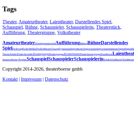
Tags
Theater
,
Amateurtheater
,
Laientheater
,
Darstellendes Spiel
,
Schauspiel
,
Bühne
,
Schauspieler
,
Schauspielerin
,
Theaterstück
,
Aufführung
,
Theatergruppe
,
Volkstheater
Amateurtheater
Aufführung
Bühne
Darstellendes
Arbeitsgemeinschaft
Bildung
Spiel
Förderung
Freilichtbühne
Freilichttheater
Gesang
Gymnasium
Improtheater
Improvisation
Improvisationstheater
Jugend
Jugendda
Laienthea
Kindergruppe
Kindertheater
Theater
Kinder
Kinderdarsteller
Kindergruppen
Kindertheatergruppe
Kunst
Kurse
Schauspiel
Schauspieler
Schauspielerin
Schultheater
Amateurtheater.
Projekte
Schule
Schultheat
Copyright 2014-2026, theaterboerse gmbh
Kontakt
|
Impressum
|
Datenschutz