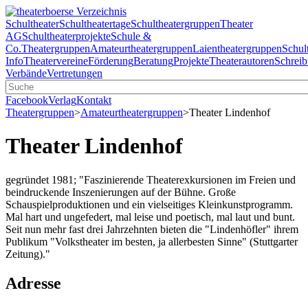
Schultheater
Schultheatertage
Schultheatergruppen
Theater
AG
Schultheaterprojekte
Schule &
Co.
Theatergruppen
Amateurtheatergruppen
Laientheatergruppen
Schul
Info
Theatervereine
Förderung
Beratung
Projekte
Theaterautoren
Schreib
Verbände
Vertretungen
Facebook
Verlag
Kontakt
Theatergruppen
>
Amateurtheatergruppen
>
Theater Lindenhof
Theater Lindenhof
gegründet 1981; "Faszinierende Theaterexkursionen im Freien und
beindruckende Inszenierungen auf der Bühne. Große
Schauspielproduktionen und ein vielseitiges Kleinkunstprogramm.
Mal hart und ungefedert, mal leise und poetisch, mal laut und bunt.
Seit nun mehr fast drei Jahrzehnten bieten die "Lindenhöfler" ihrem
Publikum "Volkstheater im besten, ja allerbesten Sinne" (Stuttgarter
Zeitung)."
Adresse