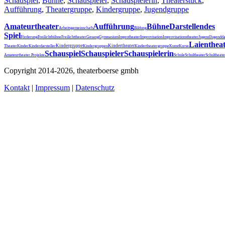
Schauspiel
,
Bühne
,
Schauspieler
,
Schauspielerin
,
Theaterstück
,
Aufführung
,
Theatergruppe
,
Kindergruppe
,
Jugendgruppe
Amateurtheater
Aufführung
Bühne
Darstellendes
Arbeitsgemeinschaft
Bildung
Spiel
Förderung
Freilichtbühne
Freilichttheater
Gesang
Gymnasium
Improtheater
Improvisation
Improvisationstheater
Jugend
Jugendda
Laienthea
Kindergruppe
Kindertheater
Theater
Kinder
Kinderdarsteller
Kindergruppen
Kindertheatergruppe
Kunst
Kurse
Schauspiel
Schauspieler
Schauspielerin
Schultheater
Amateurtheater.
Projekte
Schule
Schultheat
Copyright 2014-2026, theaterboerse gmbh
Kontakt
|
Impressum
|
Datenschutz