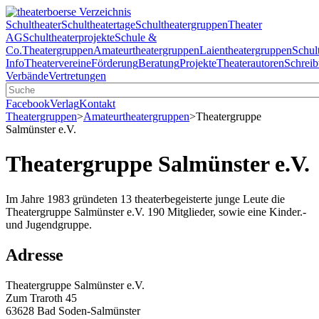
Schultheater
Schultheatertage
Schultheatergruppen
Theater
AG
Schultheaterprojekte
Schule &
Co.
Theatergruppen
Amateurtheatergruppen
Laientheatergruppen
Schul
Info
Theatervereine
Förderung
Beratung
Projekte
Theaterautoren
Schreib
Verbände
Vertretungen
Facebook
Verlag
Kontakt
Theatergruppen
>
Amateurtheatergruppen
>
Theatergruppe
Salmünster e.V.
Theatergruppe Salmünster e.V.
Im Jahre 1983 gründeten 13 theaterbegeisterte junge Leute die
Theatergruppe Salmünster e.V. 190 Mitglieder, sowie eine Kinder.-
und Jugendgruppe.
Adresse
Theatergruppe Salmünster e.V.
Zum Traroth 45
63628 Bad Soden-Salmünster