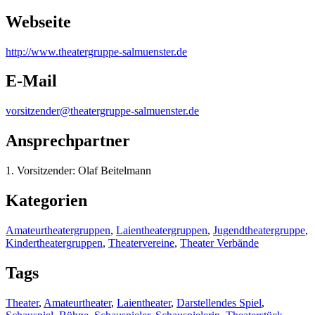
Webseite
http:/
/
www.theatergruppe-salmuenster.de
E-Mail
vorsitzender@theatergruppe-salmuenster.de
Ansprechpartner
1. Vorsitzender: Olaf Beitelmann
Kategorien
Amateurtheatergruppen
,
Laientheatergruppen
,
Jugendtheatergruppe
,
Kindertheatergruppen
,
Theatervereine
,
Theater Verbände
Tags
Theater
,
Amateurtheater
,
Laientheater
,
Darstellendes Spiel
,