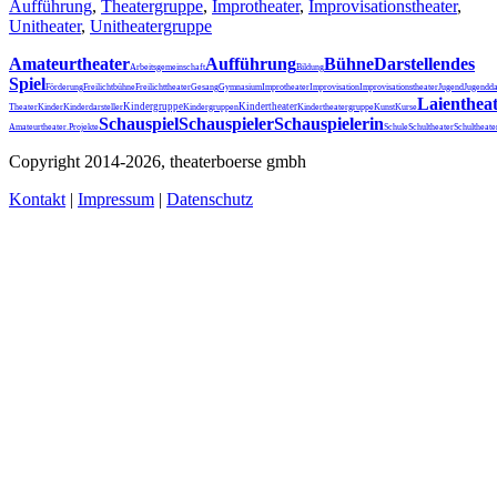
Aufführung
,
Theatergruppe
,
Improtheater
,
Improvisationstheater
,
Unitheater
,
Unitheatergruppe
Amateurtheater
Aufführung
Bühne
Darstellendes
Arbeitsgemeinschaft
Bildung
Spiel
Förderung
Freilichtbühne
Freilichttheater
Gesang
Gymnasium
Improtheater
Improvisation
Improvisationstheater
Jugend
Jugendda
Laienthea
Kindergruppe
Kindertheater
Theater
Kinder
Kinderdarsteller
Kindergruppen
Kindertheatergruppe
Kunst
Kurse
Schauspiel
Schauspieler
Schauspielerin
Schultheater
Amateurtheater.
Projekte
Schule
Schultheat
Copyright 2014-2026, theaterboerse gmbh
Kontakt
|
Impressum
|
Datenschutz