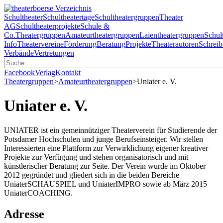
Schultheater
Schultheatertage
Schultheatergruppen
Theater
AG
Schultheaterprojekte
Schule &
Co.
Theatergruppen
Amateurtheatergruppen
Laientheatergruppen
Schul
Info
Theatervereine
Förderung
Beratung
Projekte
Theaterautoren
Schreib
Verbände
Vertretungen
Facebook
Verlag
Kontakt
Theatergruppen
>
Amateurtheatergruppen
>
Uniater e. V.
Uniater e. V.
UNIATER ist ein gemeinnütziger Theaterverein für Studierende der
Potsdamer Hochschulen und junge Berufseinsteiger. Wir stellen
Interessierten eine Plattform zur Verwirklichung eigener kreativer
Projekte zur Verfügung und stehen organisatorisch und mit
künstlerischer Beratung zur Seite. Der Verein wurde im Oktober
2012 gegründet und gliedert sich in die beiden Bereiche
UniaterSCHAUSPIEL und UniaterIMPRO sowie ab März 2015
UniaterCOACHING.
Adresse