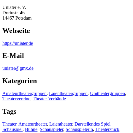
Uniater e. V.
Dortustr. 46
14467 Potsdam
Webseite
https:/
/
uniater.de
E-Mail
uniater@gmx.de
Kategorien
Amateurtheatergruppen
,
Laientheatergruppen
,
Unitheatergruppen
,
Theatervereine
,
Theater Verbände
Tags
Theater
,
Amateurtheater
,
Laientheater
,
Darstellendes Spiel
,
Schauspiel
,
Bühne
,
Schauspieler
,
Schauspielerin
,
Theaterstück
,