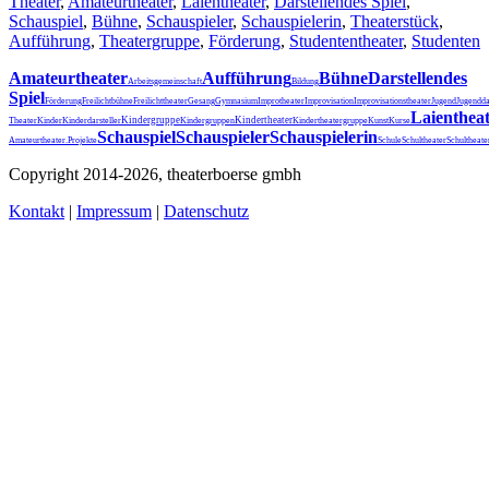
Theater
,
Amateurtheater
,
Laientheater
,
Darstellendes Spiel
,
Schauspiel
,
Bühne
,
Schauspieler
,
Schauspielerin
,
Theaterstück
,
Aufführung
,
Theatergruppe
,
Förderung
,
Studententheater
,
Studenten
Amateurtheater
Aufführung
Bühne
Darstellendes
Arbeitsgemeinschaft
Bildung
Spiel
Förderung
Freilichtbühne
Freilichttheater
Gesang
Gymnasium
Improtheater
Improvisation
Improvisationstheater
Jugend
Jugendda
Laienthea
Kindergruppe
Kindertheater
Theater
Kinder
Kinderdarsteller
Kindergruppen
Kindertheatergruppe
Kunst
Kurse
Schauspiel
Schauspieler
Schauspielerin
Schultheater
Amateurtheater.
Projekte
Schule
Schultheat
Copyright 2014-2026, theaterboerse gmbh
Kontakt
|
Impressum
|
Datenschutz