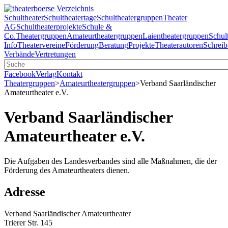
Schultheater
Schultheatertage
Schultheatergruppen
Theater
AG
Schultheaterprojekte
Schule &
Co.
Theatergruppen
Amateurtheatergruppen
Laientheatergruppen
Schul
Info
Theatervereine
Förderung
Beratung
Projekte
Theaterautoren
Schreib
Verbände
Vertretungen
Facebook
Verlag
Kontakt
Theatergruppen
>
Amateurtheatergruppen
>
Verband Saarländischer
Amateurtheater e.V.
Verband Saarländischer
Amateurtheater e.V.
Die Aufgaben des Landesverbandes sind alle Maßnahmen, die der
Förderung des Amateurtheaters dienen.
Adresse
Verband Saarländischer Amateurtheater
Trierer Str. 145